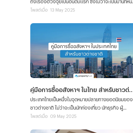
ถึงเรื่องฮวงจุ้ยเป็นอันดับแรก ซึ่งไม่ว่าจะเป็นบ้านที่หัน
ทางทิศเหนือ ทิศใต้ ทิศตะวันออกหรือทิศตะวันตก ล้วน
โพสต์เมื่อ
13 May 2025
มีความเชื่อที่แตกต่างกันออกไป แต่รู้ไหมว่า...ทิศของ
บ้านไม่ได้สำคัญแค่เรื่องของความเชื่อเท่านั้น เพราะยัง
ส่งผลจริงกับการอยู่อาศัยในชีวิตประจำวัน ทั้งเรื่อง
แสงแดด ลมฟ้า ความร้อน หรือแม้แต่การประหยัด
พลังงาน และในบทความนี้ทีมงาน Propertyhub จะพ
คุณไปทำความรู้จักกับความสำคัญของทิศบ้าน แบบ
เข้าใจง่าย ๆ พร้อมคำแนะนำว่าทิศไหนเหมาะกับใคร ?
คู่มือการซื้ออสังหาฯ ในไทย สำหรับ
ประเทศไทยเป็นหนึ่งในจุดหมายปลายทางยอดนิยมของ
ชาวต่างชาติ ไม่ว่าจะเป็นนักท่องเที่ยว นักธุรกิจ ผู้
เกษียณอายุ ฯลฯ และด้วยความมีเสน่ห์อันเป็น
โพสต์เมื่อ
09 May 2025
เอกลักษณ์ของประเทศไทย ก็ทำให้ชาวต่างชาติหลาย 
คน ต้องการที่จะมาปักหมุดซื้อบ้านซื้อคอนโด หรือ