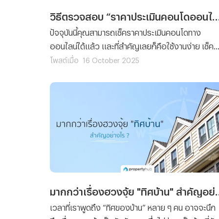
วิธีตรวจสอบ “ราคาประเมินคอนโดออนไลน์” แบบไม่ต้องไปถ
ปัจจุบันนี้คุณสามารถเช็คราคาประเมินคอนโดทาง
ออนไลน์ได้แล้ว และที่สำคัญเลยก็คือใช้งานง่าย เช็ค
ราคาประเมินได้ตลอด 24 ชั่วโมง โดยที่ไม่ต้องเสียเวล
โพสต์เมื่อ
16 October 2025
และค่าเดินทางไปยังกรมที่ดิน เพราะฉะนั้นทางทีมงาน
Propertyhub จึงจะขอนำวิธีตรวจสอบ “ราคาประเมิ
คอนโดออนไลน์” มาฝาก
มากกว่าเรื่องฮวงจุ้ย 
เวลาที่เราพูดถึง “ทิศของบ้าน” หลาย ๆ คน อาจจะนึก