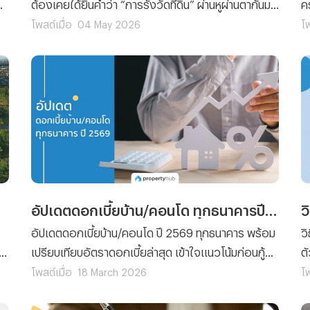
ต้องเคยได้ยินคำว่า “การรังวัดที่ดิน” ผ่านหูผ่านตากันมา
ค
บ้าง ซึ่งการรังวัดที่ดินนั้นถือได้ว่าเป็นสิ่งที่จะต้องตรวจ
ป
โพสต์เมื่อ
04 May 2026
โพ
สอบให้ละเอียดและมีความสำคัญไม่แพ้กับโฉนดที่ดินเลย
เอ
าน
แม้แต่น้อย เพราะถ้าหากไม่ตรวจสอบและเกิดปัญหา
ถ
รังวัดที่ดินไม่ตรงกับโฉนดขึ้นมา นั่นก็จะเท่ากับว่าการซื้อ -
ว
ขายที่ดินจะต้องมีปัญหาตามมาแน่ ๆ แต่สำหรับใครที่ยัง
แ
ไม่รู้ว่ารังวัดที่ดินคืออะไร ? ต้องทำยื่นเรื่องหรือใช้
ป
เอกสารอะไรบ้าง ? ฯลฯ วันนี้ทีมงาน Propertyhub
ส
ก็ได้รวบรวมรายละเอียดที่สำคัญเกี่ยวกับรังวัดที่ดิน
แ
แบบฉบับสมบูรณ์มาฝากให้คุณได้ศึกษากัน
ผม
จ
เ
อัปเดตดอกเบี้ยบ้าน/คอนโด ทุกธนาคารปี 2569
น่
อัปเดตดอกเบี้ยบ้าน/คอนโด ปี 2569 ทุกธนาคาร พร้อม
ว
ิง
เปรียบเทียบอัตราดอกเบี้ยล่าสุด เข้าใจแนวโน้มก่อนกู้
ต
จริง วางแผนผ่อนบ้านให้คุ้ม ลดภาระดอกเบี้ยในระยะ
ผ
โพสต์เมื่อ
18 March 2026
โพ
ยาว