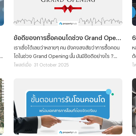
ข้อดีของการซื้อคอนโดช่วง Grand Opening
เราเชื่อได้เลยว่าหลายๆ คน ยังคงสงสัยว่าการซื้อคอน
ห
โดในช่วง Grand Opening นั้น มันมีข้อดีอย่างไร ?
ต
์
ทำไมผู้คนจำนวนมากถึงได้รีบไปจับจองคอนโดกันใน
แ
โพสต์เมื่อ
31 October 2025
โพ
ช่วงนั้นกันเป็นพิเศษ ดังนั้นทีมงาน Propertyhub จึงไม่
น
รอช้าที่จะไปเสาะหาข้อดีของการซื้อคอนโดในช่วง
ใ
Grand Opening มาฝาก
ร
โ