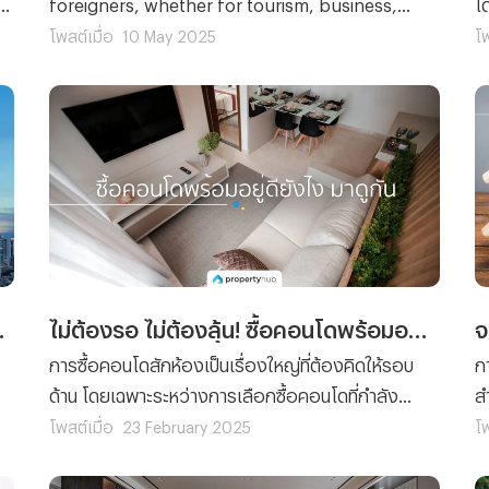
ไป
foreigners, whether for tourism, business,
โด
ก็
retirement, or long-term living. With its unique
ส
โพสต์เมื่อ
10 May 2025
โพ
charm, many foreigners are interested in buying
ซ
houses, condominiums, or other types of real
เ
estate in Thailand. However, Thailand's laws
ได
limit the rights of foreigners in property
จ
า
ownership, so it's essential to understand the
ใน
legal framework before proceeding. This guide
ง
covers all the key details foreigners need to
ร
know when buying property in Thailand.
แ
เ
ชาวต่างชาติ
ไม่ต้องรอ ไม่ต้องลุ้น! ซื้อคอนโดพร้อมอยู่ดียังไง มาดูกัน
จ
การซื้อคอนโดสักห้องเป็นเรื่องใหญ่ที่ต้องคิดให้รอบ
ก
ด้าน โดยเฉพาะระหว่างการเลือกซื้อคอนโดที่กำลัง
ส
ก่อสร้างกับคอนโดพร้อมอยู่ ซึ่งหลาย ๆ คน อาจจะ
ร
โพสต์เมื่อ
23 February 2025
โพ
ๆ
ลังเลว่าควรตัดสินใจเลือกแบบไหนดี ? ซึ่งถ้าหากคุณ
สถ
ต้องการความสะดวก รวดเร็ว และลดความเสี่ยงจาก
ค