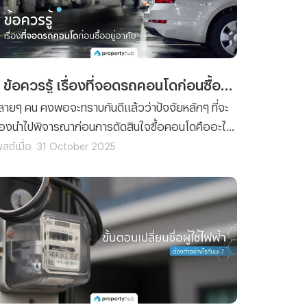
6 ข้อควรรู้ เรื่องที่จอดรถคอนโดก่อนซื้ออยู่อาศัย!
ลายๆ คน คงพอจะทราบกันดีแล้วว่าปัจจัยหลักๆ ที่จะ
้องนำไปพิจารณาก่อนการตัดสินใจซื้อคอนโดคืออะไร
ต่หลายๆ คน กลับลืมนึกถึงเรื่อง “ที่จอดรถ” ไปอย่าง
สต์เมื่อ
31 October 2025
่าเสียดาย ทั้งๆ ที่ในความเป็นจริงแล้ว ก่อนการตัดสิน
จเลือกซื้อคอนโด คุณควรที่จะนำเรื่องเกี่ยวกับที่จอด
ถไปคิดพิจารณาร่วมด้วย เพื่อที่การตัดสินใจซื้อคอน
ดของคุณจะได้สมบูรณ์แบบ