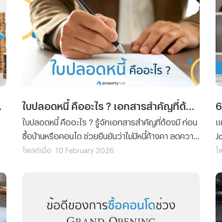
ดดอกเบี้ย
ใบปลอดหนี้ คืออะไร ? เอกสารสำคัญที่ต้องมี ก่อนตัดสินใจซื้อบ้าน/คอนโด
ใบปลอดหนี้ คืออะไร ? รู้จักเอกสารสำคัญที่ต้องมี ก่อน
แ
ซื้อบ้านหรือคอนโด ช่วยยืนยันว่าไม่มีหนี้ค้างคา ลดความ
J
เสี่ยงและเพิ่มความมั่นใจก่อนโอนกรรมสิทธิ์
อ
โพสต์เมื่อ
10 February 2026
โพ
ก
แร