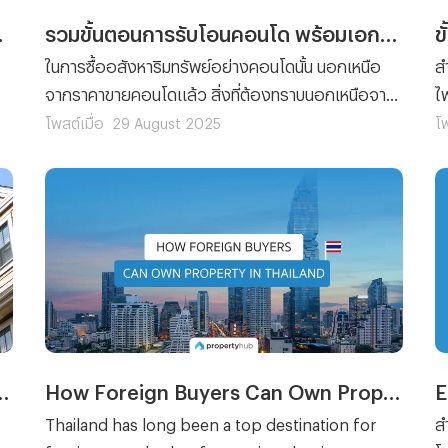
ึงกรมที่ดิน
รวมขั้นตอนการรับโอนคอนโด พร้อมเอกสารการโอนที่ต้องจัดเตรียม
ในการซื้ออสังหาริมทรัพย์อย่างคอนโดนั้น นอกเหนือ
สำ
จากราคาขายคอนโดแล้ว สิ่งที่ต้องทราบนอกเหนือจาก
ไ
า
นี้ก็คือเรื่องของ ขั้นตอนต่างๆ ที่ผู้ซื้อทุกรายจะต้อง
แ
โพสต์เมื่อ
29 August 2025
โพ
ทำความเข้าใจ เพราะไม่ว่าจะเป็นการ ซื้อคอนโด มือหนึ่ง
เ
น
จากผู้พัฒนาโครงการ หรือการซื้อคอนโดมือสองต่อ
จ
จากผู้เป็นเจ้าของก็ตาม ขั้นตอนของการ โอนคอนโด คือ
เรื่องที่จะสร้างความปวดหัวไม่น้อยสำหรับใครที่ไม่เคย
ทำความเข้าใจมาก่อน
"ทิศบ้าน" สำคัญอย่างไร ?
How Foreign Buyers Can Own Property in Thailand
Thailand has long been a top destination for
ส