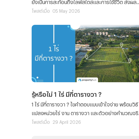
ยังเป็นการสะท้อนถึงไลฟ์สไตล์และการใช้ชีวิต ส่งผล
ให้การเลือกซื้อ “บ้าน” หรือ “คอนโด” ได้กลายเป็น
โพสต์เมื่อ
05 May 2026
คำถามใหญ่ที่หลายคนต้องการคำตอบ ว่าแท้ที่จริง
แล้ว...เราควรจะเลือกซื้อบ้านหรือซื้อคอนโดดี ? ซึ่งบ้
จะให้ความเป็นส่วนตัว มีพื้นที่กว้างขวางเหมาะสำหรับ
การอยู่อาศัยแบบครอบครัว แต่ก็ต้องแลกมากับภาระ
ดูแลที่เพิ่มขึ้น ในขณะที่คอนโดจะตอบโจทย์ชีวิตเมือง
ใกล้แหล่งทำงาน เดินทางสะดวก แต่พื้นที่ใช้สอยก็อาจ
จะมีจำกัด ฉะนั้นแล้วในบทความนี้เราจะขอเปรียบเทียบ
แบบช็อตต่อช็อต บ้าน หรือ คอนโด เลือกซื้ออะไรดีที่
เหมาะกับการใช้ชีวิต ? ทั้งนี้ก็เพื่อช่วยทำให้คุณตัดสินใ
รู้หรือไม่ 1 ไร่ มีกี่ตารางวา ?
ได้ง่ายขึ้นว่าที่อยู่อาศัยแบบไหน ที่ “ใช่” สำหรับคุณกันแ
1 ไร่ มีกี่ตารางวา ? ไขคำตอบแบบเข้าใจง่าย พร้อมวิธี
แปลงหน่วยไร่ งาน ตารางวา และตัวอย่างคำนวณจร
ใช้ได้ทันทีสำหรับคนที่กำลังซื้อที่ดินหรือวางแผน
โพสต์เมื่อ
29 April 2026
อสังหาริมทรัพย์