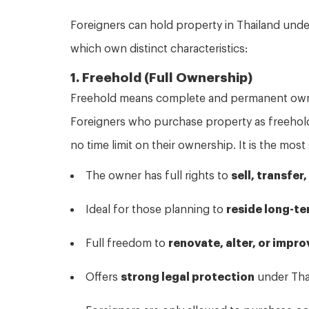
Foreigners can hold property in Thailand und
which own distinct characteristics:
1. Freehold (Full Ownership)
Freehold means complete and permanent owne
Foreigners who purchase property as freehold 
no time limit on their ownership. It is the mos
The owner has full rights to
sell, transfer,
Ideal for those planning to
reside long-t
Full freedom to
renovate, alter, or impro
Offers
strong legal protection
under Thai
Foreigners are only allowed to purchase
c