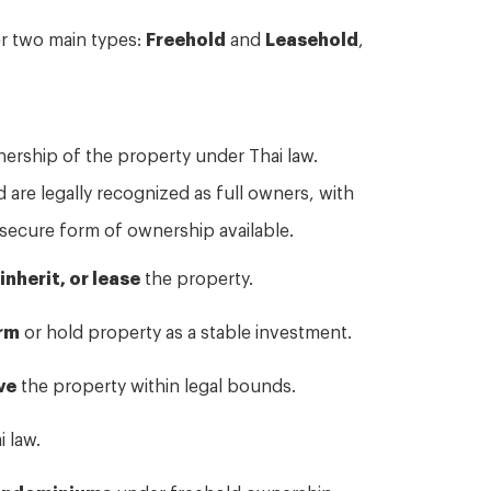
er two main types:
Freehold
and
Leasehold
,
rship of the property under Thai law.
are legally recognized as full owners, with
t secure form of ownership available.
 inherit, or lease
the property.
erm
or hold property as a stable investment.
ve
the property within legal bounds.
 law.
ondominiums
under freehold ownership.