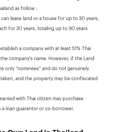
hailand as follow :
 can lease land or a house for up to 30 years,
each for 30 years, totaling up to 90 years
stablish a company with at least 51% Thai
 the company's name. However, if the Land
are only “nominees” and do not genuinely
be taken, and the property may be confiscated
married with Thai citizen may purchase
 a loan guarantor or co-borrower.
 to Own Land in Thailand