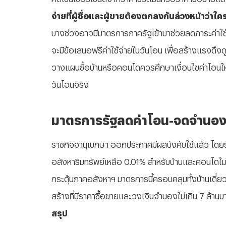
จ่ายที่ผู้ซื้อและผู้ขายต้องตกลงกันล่วงหน้าว่าใค
บางช่วงอาจมีมาตรการภาครัฐเข้ามาช่วยลดภาระค่าใช
จะมีข้อเสนอฟรีค่าใช้จ่ายในวันโอน เพื่อสร้างแรงดึงดูดใ
วางแผนซื้อบ้านหรือคอนโดควรศึกษาเงื่อนไขค่าโอนให
วันโอนจริง
มาตรการรัฐลดค่าโอน-จดจำนอง 
ราชกิจจานุเบกษา ออกประกาศมีผลบังคับใช้แล้ว โ
อสังหาริมทรัพย์เหลือ 0.01% สำหรับบ้านและคอนโดไม่เก
กระตุ้นภาคอสังหาฯ มาตรการนี้ครอบคลุมทั้งบ้านเดี่ย
สร้างที่มีราคาซื้อขายและวงเงินจำนองไม่เกิน 7 ล้านบ
สรุป