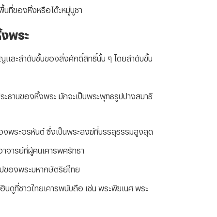
ที่ของหิ้งหรือโต๊ะหมู่บูชา
ิ้งพระ
ละลำดับชั้นของสิ่งศักดิ์สิทธิ์นั้น ๆ โดยลำดับขั้น
ประธานของหิ้งพระ มักจะเป็นพระพุทธรูปปางสมาธิ
พระอรหันต์ ซึ่งเป็นพระสงฆ์ที่บรรลุธรรมสูงสุด
จารย์ที่ผู้คนเคารพศรัทธา
ปของพระมหากษัตริย์ไทย
นดูที่ชาวไทยเคารพนับถือ เช่น พระพิฆเนศ พระ