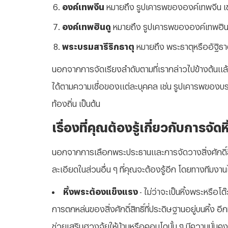
องค์เทพจีน
หมายถึง รูปเคารพขององค์เทพจีน เช่น
องค์เทพฮินดู
หมายถึง รูปเคารพขององค์เทพฮินดู
พระบรมสารีริกธาตุ
หมายถึง พระธาตุหรืออัฐิธา
นอกจากการจัดเรียงลำดับตามที่เรากล่าวไปข้างต้นแล้ว 
ได้ตามความเชื่อของแต่ละบุคคล เช่น รูปเคารพของบรรพ
ท้องถิ่น เป็นต้น
เรื่องที่คุณต้องรู้เกี่ยวกับการจ
นอกจากการเลือกพระประธานและการจัดวางสิ่งศักดิ์สิ
ละเอียดในส่วนอื่น ๆ ที่คุณจะต้องรู้อีก โดยทางทีมงานไ
หิ้งพระต้องแข็งแรง
- ไม่ว่าจะเป็นหิ้งพระหรือโ
การตกหล่นของสิ่งศักดิ์สิทธิ์ที่ประดิษฐานอยู่บนหิ้ง อี
ช่วยเสริมฮวงจุ้ยให้บ้านหรือคอนโดนั้น ๆ มีความมั่น