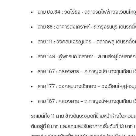
สาย ปอ.84 : วัดไร่ขิง - สถานีรถไฟฟ้าวงเวียนใหญ
สาย 88 : อาคารสงเคราะห์ - ถ.กรุงธนบุรี เดินรถต
สาย 111 : วงกลมเจริญนคร – ตลาดพลู เดินรถตั้ง
สาย 149 : อู่พุทธมณฑสาย2 – ส.ขนส่งผู้โดยสารกร
สาย 167 : คลองสาย – ถ.กาญจน์ฯ-บางขุนเทียน เด
สาย 177 : วงกลมบางบัวทอง – วงเวียนใหญ่-อนุเส
สาย 167 : คลองสาย – ถ.กาญจน์ฯ-บางขุนเทียน เด
รถเมล์ทั้ง 11 สาย ข้างต้นจะจอดที่ป้ายหน้าห้างไอค
ต้นอยู่ที่ 8 บาท และรถเมล์ปรับอากาศเริ่มต้นที่ 13 บา
สยาม) แต่จอดป้ายฝั่งตรงข้ามของตัวห้าง ซึ่งประกอ