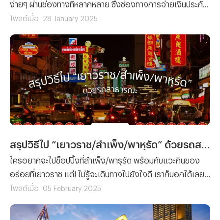
ง่ายๆ ผ่านช่องทางที่หลากหลาย ซึ่งช่องทางการจ่ายเงินประกัน
สังคมด้วยตัวเองจะมีช่องทางไหนบ้างนั้น เราไปติดตามข้อมูล
โพสต์เมื่อ
28 January 2025
ที่ทางทีมงาน Propertyhub นำมาฝากพร้อมๆ กันเลย
สรุปวิธีไป “เยาวราช/สำเพ็ง/พาหุรัด” ด้วยรถสาธารณะ
ใครอยากจะไปช็อปปิ้งที่สำเพ็ง/พารุรัด พร้อมกับแวะกินของ
อร่อยที่เยาวราช แต่! ไม่รู้จะเดินทางไปยังไงดี เราก็บอกได้เลย
ว่าบทความนี้มีคำตอบ! เพราะวันนี้ทีมงาน Propertyhub ได้
โพสต์เมื่อ
05 February 2025
รวบรวมวิธีไปเยาวราช สำเพ็งและพาหุรัด ด้วยรถสาธารณะมา
ฝาก!