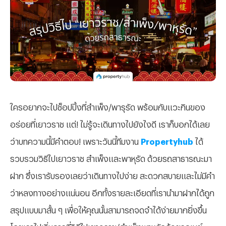
ใครอยากจะไปช็อปปิ้งที่สำเพ็ง/พารุรัด พร้อมกับแวะกินของ
อร่อยที่เยาวราช แต่! ไม่รู้จะเดินทางไปยังไงดี เราก็บอกได้เลย
ว่าบทความนี้มีคำตอบ! เพราะวันนี้ทีมงาน
Propertyhub
ได้
รวบรวมวิธีไปเยาวราช สำเพ็งและพาหุรัด ด้วยรถสาธารณะมา
ฝาก ซึ่งเรารับรองเลยว่าเดินทางไปง่าย สะดวกสบายและไม่มีคำ
ว่าหลงทางอย่างแน่นอน อีกทั้งรายละเอียดที่เรานำมาฝากได้ถูก
สรุปแบบมาสั้น ๆ เพื่อให้คุณนั้นสามารถจดจำได้ง่ายมากยิ่งขึ้น
โดยเราไปเริ่มการที่วิธีไปเยาวราช/สำเพ็งพาหุรัดด้วยรถเมย์