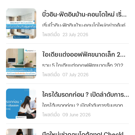
บิ้วอิน-ฟิตอินบ้าน-คอนโดใหม่ เริ่มต้นตรงไหนถึงคุ้มค่าที่สุด ?
เริ่มบิ้วอิน-ฟิตอินบ้าน-คอนโดใหม่อย่างคุ้มค่า รู้ลำดับการตกแต่งแต่ละพื้นที่ ได้บ้านสวย ฟังก์ชันครบครันคุณภาพมาตรฐาน พร้อมวางแผนงบประมาณได้ตอบโจทย์การใช้งานจริง
โพสต์เมื่อ
23 July 2026
ไอเดียแต่งออฟฟิศขนาดเล็ก 2026 สวยฟังก์ชันครบ จัดตามได้จริง
รวม 5 ไอเดียแต่งออฟฟิศขนาดเล็ก 2026 เปลี่ยนพื้นที่จำกัดให้สวยโมเดิร์น ฟังก์ชันครบครัน ประหยัดพื้นที่ ตอบโจทย์ทุกตารางนิ้ว จัดตามได้จริง ช่วยเพิ่มไฟในการทำงาน!
โพสต์เมื่อ
07 July 2026
ใครได้มรดกก่อน ? เปิดลำดับการรับมรดกบ้านและที่ดินที่ควรรู้
ใครได้มรดกก่อน ? เปิดลำดับการรับมรดกบ้านและที่ดินตามกฎหมายไทย เข้าใจง่าย ครบทั้งกรณีมีและไม่มีพินัยกรรม พร้อมสิทธิของทายาทแต่ละลำดับที่ควรรู้ก่อนแบ่งมรดกและโอนทรัพย์สินต่อให้ทายาทตามกฎหมาย
โพสต์เมื่อ
09 June 2026
มือใหม่เช่าคอนโดต้องดู! Checklist 5 เรื่องที่คนมักลืม พร้อมวิธีรับมือเหตุฉุกเฉิน