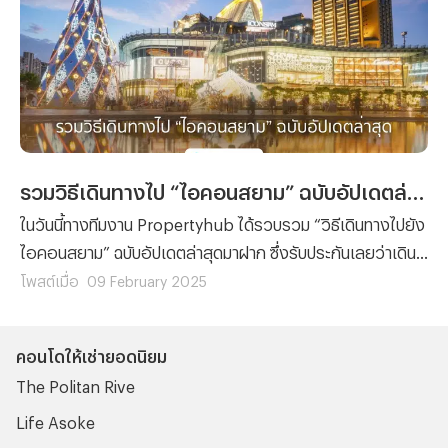
รวมวิธีเดินทางไป “ไอคอนสยาม” ฉบับอัปเดตล่าสุด
ในวันนี้ทางทีมงาน Propertyhub ได้รวบรวม “วิธีเดินทางไปยัง
ไอคอนสยาม” ฉบับอัปเดตล่าสุดมาฝาก ซึ่งรับประกันเลยว่าเดิน
ทางง่าย ไม่ซับซ้อนและเดินทางไปถึงไอคอนสยามได้อย่าง
โพสต์เมื่อ
09 February 2025
แน่นอน ซึ่งถ้าพร้อมแล้วเราไปพบกับวิธีเดินทางไปไอคอนสยาม
พร้อมๆ กันเลย
คอนโดให้เช่ายอดนิยม
The Politan Rive
Life Asoke