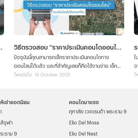
ฟ้า ต้องทำอย่างไรกันนะ ?
วิธีตรวจสอบ “ราคาประเมินคอนโดออนไลน์” แบบไม่ต้องไปถึงกรมที่ดิน
ปัจจุบันนี้คุณสามารถเช็คราคาประเมินคอนโดทาง
ใ
ออนไลน์ได้แล้ว และที่สำคัญเลยก็คือใช้งานง่าย เช็ค
จ
อ
ราคาประเมินได้ตลอด 24 ชั่วโมง โดยที่ไม่ต้องเสียเวลา
นี
โพสต์เมื่อ
16 October 2025
โพ
ณ
และค่าเดินทางไปยังกรมที่ดิน เพราะฉะนั้นทางทีมงาน
ท
Propertyhub จึงจะขอนำวิธีตรวจสอบ “ราคาประเมิน
จ
คอนโดออนไลน์” มาฝาก
จ
ห้เช่ายอดนิยม
คอนโดมาแรง
เ
ด
ศุภาลัย เวอเรนด้า พระราม 9
ท
ล้จุฬา
Elio Del Moss
ระราม 9
Elio Del Nest