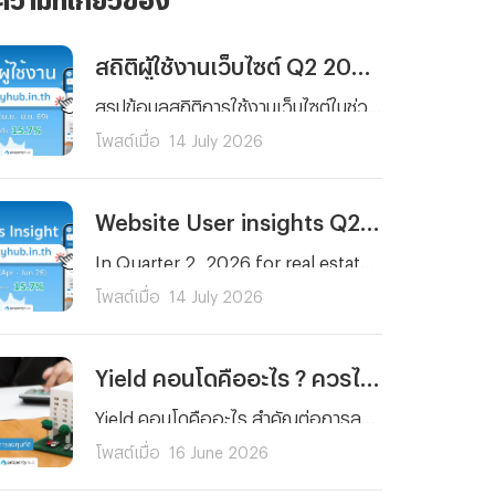
สถิติผู้ใช้งานเว็บไซต์ Q2 2026 | propertyhub.in.th
สรุปข้อมูลสถิติการใช้งานเว็บไซต์ในช่วงไตรมาสที่ 2 (เมษายน – มิถุนายน 2569) โดยครอบคลุมทั้งกลุ่มผู้ที่กำลังมองหาเพื่อเช่าหรือซื้อ รวมไปถึงนายหน้าที่ต้องการวิเคราะห์พฤติกรรมผู้ใช้งานและความสนใจในการหาเช่า หรือซื้อ เพื่อนำไปวิเคราะห์สำหรับการลงทุนได้
โพสต์เมื่อ
14 July 2026
Website User insights Q2 2026 | propertyhub.in.th
In Quarter 2, 2026 for real estate market in Thailand remain vibrant for both property seekers and agents. Therefore, our peropertyhub team intend to analyze users insight in Q2 2026 (April- June) to aims for anyone in the real estate market wheather it be buyer, renter, investor, or agent who wants to better understand current users beahavior and tendency on real estate market
โพสต์เมื่อ
14 July 2026
Yield คอนโดคืออะไร ? ควรได้กี่เปอร์เซ็นต์ถึงจะเป็นการลงทุนที่ดี
Yield คอนโดคืออะไร สำคัญต่อการลงทุนปล่อยเช่าอย่างไร พร้อมเกณฑ์ Yield ที่ดีควรอยู่ที่กี่เปอร์เซ็นต์ และวิธีคำนวณแบบเข้าใจง่าย สำหรับนักลงทุนมือใหม่
โพสต์เมื่อ
16 June 2026