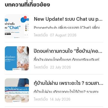
บทความที่เกี่ยวข้อง
New Update! ระบบ Chat บน propertyhub.in.th
Propertyhub เพิ่มระบบแชท (Chat) เพื่อเพิ่มความสะดวกให้การสื่อสารกันมากยิ่งขึ้นระหว่างผู้ค้นหาอสังหาฯ และผู้ลงประกาศ ซึ่งสามารถใช้ได้พร้อมกัน ในวันที่ 18 ส.ค. 69 ทั้งบนเว็บไซต์ และ Application | *ไม่มีค่าใช้จ่าย สามารถใช้ฟรีได้ทุกท่าน
โพสต์เมื่อ
07 August 2026
ปิดจบคำถามกวนใจ “ซื้อบ้าน/คอนโดครั้งแรก” ต้องเตรียมเงินเท่าไหร่กันแน่ ?
ซื้อบ้าน/คอนโดครั้งแรก ต้องเตรียมเงินเท่าไหร่กันแน่ ? รวมทุกค่าใช้จ่ายตั้งแต่เงินจอง เงินดาวน์ ค่าโอน ค่าจดจำนอง ไปจนถึงเงินสำรองหลังย้ายเข้าอยู่ พร้อมตัวอย่างการคำนวณจริงและเทคนิควางแผนการเงิน อ่านจบ ซื้อบ้านได้อย่างมั่นใจ
โพสต์เมื่อ
22 July 2026
กู้บ้านไม่ผ่าน เพราะอะไร ? รวมสาเหตุ วิธีแก้และวิธีเตรียมตัวก่อนยื่นกู้ใหม่
กู้บ้านไม่ผ่าน เกิดจากอะไรได้บ้าง? รวมสาเหตุหลักที่ธนาคารปฏิเสธสินเชื่อบ้านแบบละเอียด พร้อมวิธีแก้ไขทีละขั้นตอน และเทคนิคเตรียมตัวก่อนยื่นกู้ใหม่ให้ผ่านฉลุย
โพสต์เมื่อ
14 July 2026