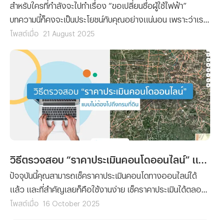
สำหรับใครที่กำลังจะไปทำเรื่อง “ขอเปลี่ยนชื่อผู้ใช้ไฟฟ้า”
บทความนี้ก็คงจะเป็นประโยชน์กับคุณอย่างแน่นอน เพราะว่าเรา
ได้รวบรวมขั้นตอนการยื่นเรื่องขอเปลี่ยนชื่อผู้ใช้ไฟฟ้า พร้อม
โพสต์เมื่อ
21 August 2025
กับลิสต์รายชื่อเอกสารที่คุณจะต้องจัดเตรียมมาฝาก
วิธีตรวจสอบ “ราคาประเมินคอนโดออนไลน์” แบบไม่ต้องไปถึงกรมที่ดิน
ปัจจุบันนี้คุณสามารถเช็คราคาประเมินคอนโดทางออนไลน์ได้
แล้ว และที่สำคัญเลยก็คือใช้งานง่าย เช็คราคาประเมินได้ตลอด
24 ชั่วโมง โดยที่ไม่ต้องเสียเวลาและค่าเดินทางไปยังกรมที่ดิน
โพสต์เมื่อ
16 October 2025
เพราะฉะนั้นทางทีมงาน Propertyhub จึงจะขอนำวิธีตรวจสอบ