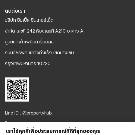
ติดต่อเรา
บริษัท ซิมเปิ้ล อินเทอร์เน็ต
จํากัด เลขที่ 242 ห้องเลขที่ A210 อาคาร A
ศูนย์การค้าเพลินนารี่มอลล์
ถนนวัชรพล แขวงท่าแร้ง เขตบางเขน
กรุงเทพมหานคร 10230
Line ID : @propertyhub
โทร. 02-026-3049
เราใช้คุกกี้เพื่อประสบการณ์ที่ดีที่สุดของคุณ
support@propertyhub.in.th