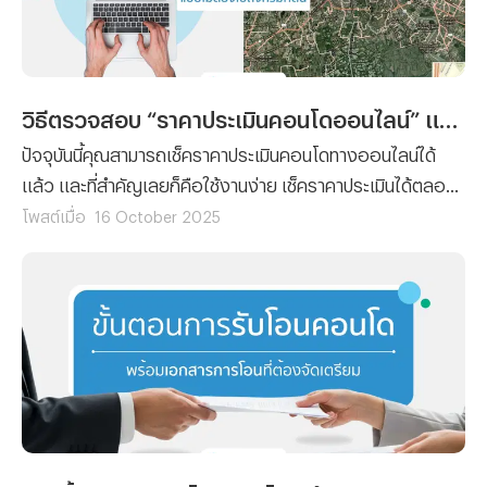
วิธีตรวจสอบ “ราคาประเมินคอนโดออนไลน์” แบบไม่ต้องไปถึงกรมที่ดิน
ปัจจุบันนี้คุณสามารถเช็คราคาประเมินคอนโดทางออนไลน์ได้
แล้ว และที่สำคัญเลยก็คือใช้งานง่าย เช็คราคาประเมินได้ตลอด
24 ชั่วโมง โดยที่ไม่ต้องเสียเวลาและค่าเดินทางไปยังกรมที่ดิน
โพสต์เมื่อ
16 October 2025
เพราะฉะนั้นทางทีมงาน Propertyhub จึงจะขอนำวิธีตรวจสอบ
“ราคาประเมินคอนโดออนไลน์” มาฝาก