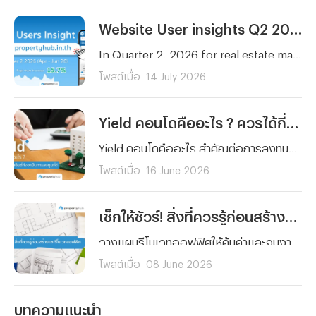
Website User insights Q2 2026 | propertyhub.in.th
In Quarter 2, 2026 for real estate market in Thailand remain vibrant for both property seekers and agents. Therefore, our peropertyhub team intend to analyze users insight in Q2 2026 (April- June) to aims for anyone in the real estate market wheather it be buyer, renter, investor, or agent who wants to better understand current users beahavior and tendency on real estate market
โพสต์เมื่อ
14 July 2026
Yield คอนโดคืออะไร ? ควรได้กี่เปอร์เซ็นต์ถึงจะเป็นการลงทุนที่ดี
Yield คอนโดคืออะไร สำคัญต่อการลงทุนปล่อยเช่าอย่างไร พร้อมเกณฑ์ Yield ที่ดีควรอยู่ที่กี่เปอร์เซ็นต์ และวิธีคำนวณแบบเข้าใจง่าย สำหรับนักลงทุนมือใหม่
โพสต์เมื่อ
16 June 2026
เช็กให้ชัวร์! สิ่งที่ควรรู้ก่อนสร้างและรีโนเวทออฟฟิศ
วางแผนรีโนเวทออฟฟิศให้คุ้มค่าและจบงานไม่บานปลาย! สรุปครบทุกสิ่งที่ต้องรู้ ตั้งแต่การเช็กโครงสร้าง การเลือกวัสดุ จนถึงเคล็ดลับคุมงบสำหรับมือใหม่ คลิกอ่านเลย!
โพสต์เมื่อ
08 June 2026
บทความแนะนำ