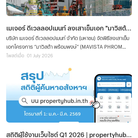
เมเจอร์ ดีเวลลอปเมนท์ ลงเสาเข็มเอก "มาวิสต้า พร้อมพงษ์" คอนโด Ultra Luxury เดินหน้าก่อสร้างเต็มรูปแบบ
บริษัท เมเจอร์ ดีเวลลอปเมนท์ จำกัด (มหาชน) จัดพิธีลงเสาเข็ม
เอกโครงการ “มาวิสต้า พร้อมพงษ์” (MAVISTA PHROM
PHONG) คอนโดมิเนียมระดับ Ultra Luxury เพื่อความเป็นสิริ
โพสต์เมื่อ
01 July 2026
มงคลและประกาศความพร้อมในการเดินหน้าก่อสร้างโครงการ
อย่างเป็นทางการ ซึ่งพื้นที่โครงการ ตั้งอยู่ซอยสุขุมวิท 39
สถิติผู้ใช้งานเว็บไซต์ Q1 2026 | propertyhub.in.th