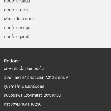
คอนโด บางแสน
คอนโด ระยอง
เช่าคอนโด ศาลายา
คอนโด นครปฐม
คอนโด ปทุมธานี
ติดต่อเรา
บริษัท ซิมเปิ้ล อินเทอร์เน็ต
จํากัด เลขที่ 242 ห้องเลขที่ A210 อาคาร A
ศูนย์การค้าเพลินนารี่มอลล์
ถนนวัชรพล แขวงท่าแร้ง เขตบางเขน
กรุงเทพมหานคร 10230