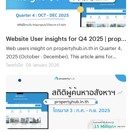
Website User insights for Q4 2025 | propertyhub.in.th
Web users insight on propertyhub.in.th in Quarter 4,
2025 (October - December). This article aims for
anyone in the condo market which include buyer,
โพสต์เมื่อ
09 January 2026
renter, investor, or agent who wants to better
understand current user trends and interests in
property market.