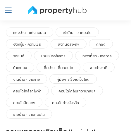
แต่งบ้าน - แต่งคอนโด
เช่าบ้าน - เช่าคอนโด
ฮวงจุ้ย - ความเชื่อ
ลงทุนอสังหาฯ
ฤกษ์ดี
รถยนต์
นายหน้าอสังหาฯ
ท่องเที่ยว - เทศกาล
ทำเลทอง
ซื้อบ้าน - ซื้อคอนโด
ชาวต่างชาติ
งานบ้าน - งานช่าง
คู่มือการใช้งานเว็บไซต์
คอนโดใกล้รถไฟฟ้า
คอนโดใกล้มหาวิทยาลัยฯ
คอนโดมือสอง
คอนโดต่างจังหวัด
ขายบ้าน - ขายคอนโด
รวมบทความติดแท็ก 'Insight'