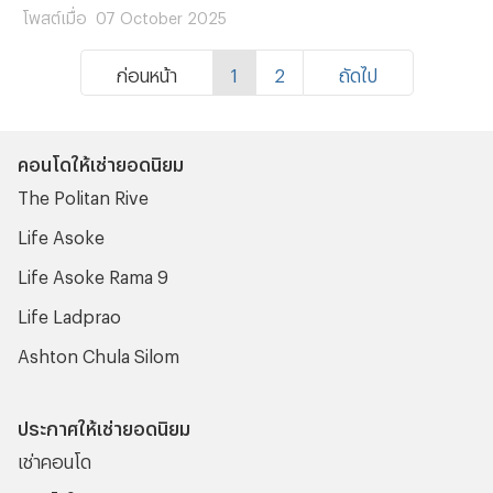
behavior, the propertyhub team analyzed web users
โพสต์เมื่อ
07 October 2025
data from July - September 2025, based on internal
ก่อนหน้า
1
2
ถัดไป
systems and Google Analytics. This article aims to
provide valuable insights for anyone in the condo
market whether you’re a buyer, renter, investor, or
คอนโดให้เช่ายอดนิยม
agent who wants to better understand current user
The Politan Rive
trends and interests.
Life Asoke
Life Asoke Rama 9
Life Ladprao
Ashton Chula Silom
ประกาศให้เช่ายอดนิยม
เช่าคอนโด