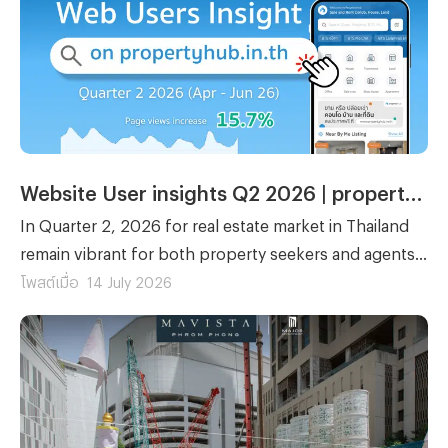
Website User insights Q2 2026 | propertyhub.in.th
In Quarter 2, 2026 for real estate market in Thailand
remain vibrant for both property seekers and agents.
Therefore, our peropertyhub team intend to analyze
โพสต์เมื่อ
14 July 2026
users insight in Q2 2026 (April- June) to aims for
anyone in the real estate market wheather it be buyer,
renter, investor, or agent who wants to better
understand current users beahavior and tendency on
real estate market