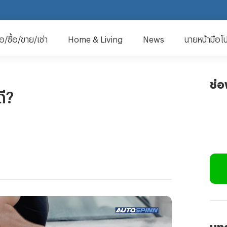
มือ/ซื้อ/ขาย/เช่า
Home & Living
News
นายหน้ามือโ
ช่
ี?
บทค