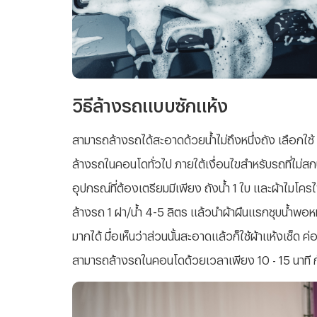
วิธีล้างรถแบบซักแห้ง
สามารถล้างรถได้สะอาดด้วยน้ำไม่ถึงหนึ่งถัง เลือกใช
ล้างรถในคอนโดทั่วไป ภายใต้เงื่อนไขสำหรับรถที่ไม่
อุปกรณ์ที่ต้องเตรียมมีเพียง ถังน้ำ 1 ใบ และผ้าไมโค
ล้างรถ 1 ฝา/น้ำ 4-5 ลิตร แล้วนำผ้าผืนแรกชุบน้ำพอ
มากได้ มื่อเห็นว่าส่วนนั้นสะอาดแล้วก็ใช้ผ้าแห้งเช็ด ค่
สามารถล้างรถในคอนโดด้วยเวลาเพียง 10 - 15 นาที กั