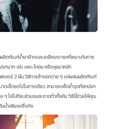
้ ผลิตภัณฑ์น้ำยาล้างและเคลือบเงารถที่เหมาะกับการ
สกปรกมาก เช่น เลอะโคลน หรือลุยมาหนัก
รไฟเบอร์ 2 ผืน วิธีการล้างรถง่าย ๆ แค่ผสมผลิตภัณฑ์
หมาดเช็ดรถไปในทางเดียว สามารถเช็ดย้ำจุดที่สกปรก
อย ๆ ไล่ไปทีละส่วนจนสะอาดทั่วทั้งคัน วิธีนี้ช่วยให้คุณ
บน้ำเพียงครึ่งถัง