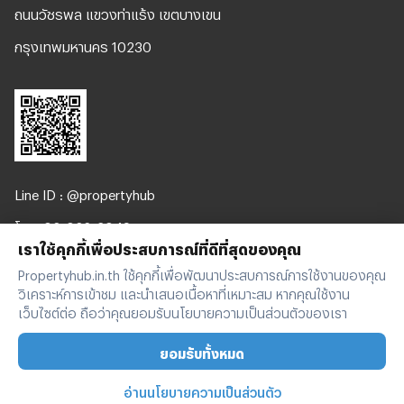
ถนนวัชรพล แขวงท่าแร้ง เขตบางเขน
กรุงเทพมหานคร 10230
Line ID : @propertyhub
โทร. 02-026-3049
เราใช้คุกกี้เพื่อประสบการณ์ที่ดีที่สุดของคุณ
support@propertyhub.in.th
Propertyhub.in.th ใช้คุกกี้เพื่อพัฒนาประสบการณ์การใช้งานของคุณ
วิเคราะห์การเข้าชม และนำเสนอเนื้อหาที่เหมาะสม หากคุณใช้งาน
เว็บไซต์ต่อ ถือว่าคุณยอมรับนโยบายความเป็นส่วนตัวของเรา
ยอมรับทั้งหมด
Copyright © 2019-2020 Zimple Internet Co., Ltd. , All
อ่านนโยบายความเป็นส่วนตัว
rights reserved.