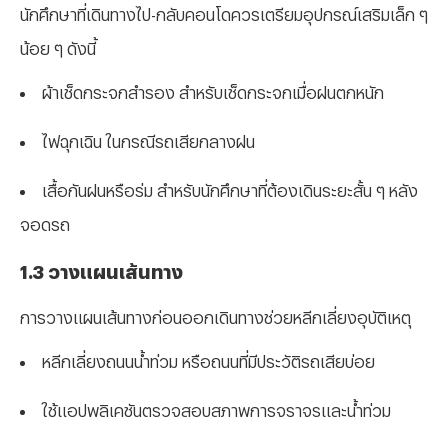
นักศึกษาที่เดินทางไป-กลับคอนโดควรเตรียมอุปกรณ์เสริมเล็ก ๆ
น้อย ๆ ดังนี้
ผ้าเช็ดกระจกสำรอง สำหรับเช็ดกระจกเมื่อฝนตกหนัก
ไฟฉุกเฉิน ในกรณีรถเสียกลางฝน
เสื้อกันฝนหรือร่ม สำหรับนักศึกษาที่ต้องเดินระยะสั้น ๆ หลัง
จอดรถ
1.3 วางแผนเส้นทาง
การวางแผนเส้นทางก่อนออกเดินทางช่วยหลีกเลี่ยงอุบัติเหตุ
หลีกเลี่ยงถนนน้ำท่วม หรือถนนที่มีประวัติรถเสียบ่อย
ใช้แอปพลิเคชันตรวจสอบสภาพการจราจรและน้ำท่วม