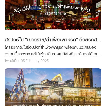
สรุปวิธีไป “เยาวราช/สำเพ็ง/พาหุรัด” ด้วยรถสาธารณะ
ใครอยากจะไปช็อปปิ้งที่สำเพ็ง/พารุรัด พร้อมกับแวะกินของ
อร่อยที่เยาวราช แต่! ไม่รู้จะเดินทางไปยังไงดี เราก็บอกได้เลย
ว่าบทความนี้มีคำตอบ! เพราะวันนี้ทีมงาน Propertyhub ได้
โพสต์เมื่อ
05 February 2025
รวบรวมวิธีไปเยาวราช สำเพ็งและพาหุรัด ด้วยรถสาธารณะมา
ฝาก!