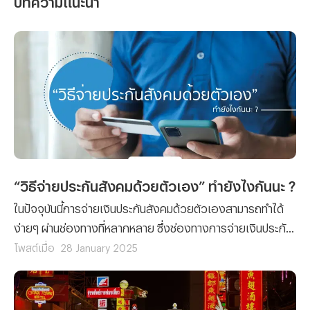
“วิธีจ่ายประกันสังคมด้วยตัวเอง” ทำยังไงกันนะ ?
ในปัจจุบันนี้การจ่ายเงินประกันสังคมด้วยตัวเองสามารถทำได้
ง่ายๆ ผ่านช่องทางที่หลากหลาย ซึ่งช่องทางการจ่ายเงินประกัน
สังคมด้วยตัวเองจะมีช่องทางไหนบ้างนั้น เราไปติดตามข้อมูล
โพสต์เมื่อ
28 January 2025
ที่ทางทีมงาน Propertyhub นำมาฝากพร้อมๆ กันเลย