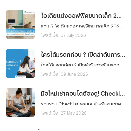
ไอเดียแต่งออฟฟิศขนาดเล็ก 2026 สวยฟังก์ชันครบ จัดตามได้จริง
รวม 5 ไอเดียแต่งออฟฟิศขนาดเล็ก 2026 เปลี่ยนพื้นที่จำกัดให้สวยโมเดิร์น ฟังก์ชันครบครัน ประหยัดพื้นที่ ตอบโจทย์ทุกตารางนิ้ว จัดตามได้จริง ช่วยเพิ่มไฟในการทำงาน!
โพสต์เมื่อ
07 July 2026
ใครได้มรดกก่อน ? เปิดลำดับการรับมรดกบ้านและที่ดินที่ควรรู้
ใครได้มรดกก่อน ? เปิดลำดับการรับมรดกบ้านและที่ดินตามกฎหมายไทย เข้าใจง่าย ครบทั้งกรณีมีและไม่มีพินัยกรรม พร้อมสิทธิของทายาทแต่ละลำดับที่ควรรู้ก่อนแบ่งมรดกและโอนทรัพย์สินต่อให้ทายาทตามกฎหมาย
โพสต์เมื่อ
09 June 2026
มือใหม่เช่าคอนโดต้องดู! Checklist 5 เรื่องที่คนมักลืม พร้อมวิธีรับมือเหตุฉุกเฉิน
รวบรวม Checklist ครบจบสำหรับคนเช่าคอนโดมือใหม่ ตั้งแต่การตรวจห้องและสัญญาเช่า ไปจนถึงเรื่องสำคัญที่คนส่วนใหญ่มักมองข้ามอย่างการเตรียมพร้อมรับมือเหตุฉุกเฉินและค่ารักษาพยาบาลด้วยประกันสุขภาพ เพื่อให้การใช้ชีวิตในคอนโดของคุณราบรื่นและมั่นใจในทุกสถานการณ์
โพสต์เมื่อ
27 May 2026
บทความแนะนำ