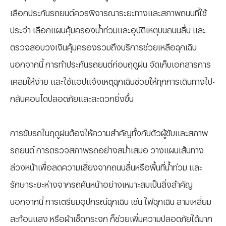
เลือกประกันรถยนต์ควรพิจารณาระยะทางและสภาพถนนที่ใช้
ประจำ เลือกแผนคุ้มครองน้ำท่วมและอุบัติเหตุบนถนนลื่น และ
ตรวจสอบวงเงินคุ้มครองรวมถึงบริการช่วยเหลือฉุกเฉิน
นอกจากนี้ การทำประกันรถยนต์ก่อนฤดูฝน จัดเก็บเอกสารการ
เคลมให้ง่าย และใช้แอปแจ้งเหตุฉุกเฉินช่วยให้ทุกการเดินทางไป-
กลับคอนโดปลอดภัยและสะดวกยิ่งขึ้น
การขับรถในฤดูฝนต้องให้ความสำคัญทั้งกับตัวผู้ขับและสภาพ
รถยนต์ การตรวจสภาพรถอย่างสม่ำเสมอ วางแผนเส้นทาง
ล่วงหน้าเพื่อลดความเสี่ยงจากถนนลื่นหรือพื้นที่น้ำท่วม และ
รักษาระยะห่างจากรถคันหน้าอย่างเหมาะสมเป็นสิ่งสำคัญ
นอกจากนี้ การเตรียมอุปกรณ์ฉุกเฉิน เช่น ไฟฉุกเฉิน สามเหลี่ยม
สะท้อนแสง หรือผ้าเช็ดกระจก ก็ช่วยเพิ่มความปลอดภัยได้มาก