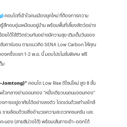
g)
คอนโดที่เข้าใจคนเมืองยุคใหม่
ที่ต้องการความ
รู้สึกอบอุ่นเหมือนอยู่บ้าน
พร้อมพื้นที่เลี้ยงสัตว์อย่าง
วน้อยได้ใช้ชีวิตร่วมกันอย่างมีความสุข
เติมเต็มวันของ
ดูดซับคาร์บอน
ตามแนวคิด
SENA Low Carbon
ให้คุณ
จองครั้งแรก
1-2
พ
.
ย
.
นี้
มอบโปรโมชั่นพิเศษ
ฟรี
ต็ม
in–Jomtong)”
คอนโด Low Rise ดีไซน์ใหม่ สูง 8 ชั้น
ยภาพใจกลางย่านจอมทอง “หนึ่งเดียวบนถนนจอมทอง”
การอยู่อาศัยได้อย่างลงตัว โดดเด่นด้วยทำเลใกล้
าทร รายล้อมด้วยสิ่งอำนวยความสะดวกครบครัน และ
ะนอง (สายสีม่วงใต้) พร้อมเส้นทางเข้า–ออกได้