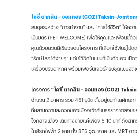
โคซี่
ตากสิน
–
จอมทอง
(COZI Taksin–Jomton
สมดุลระหว่าง
“
การทำงาน
”
และ
“
การใช้ชีวิต
”
ให้ความ
เป็นมิตร
(PET WELCOME)
เพื่อให้คุณและเพื่อนซี้ตั
คุณด้วยสวนสีเขียวรอบโครงการ
ที่เลือกใช้พันธุ์ไม้
“
รักษ์โลกได้ง่ายๆ
”
แค่ใช้ชีวิตในแบบที่เป็นตัวเอง
เปิด
เครื่องปรับอากาศ
พร้อมเฟอร์นิเจอร์ครบชุดแบบจัดเ
โครงการ
“โคซี่ ตากสิน – จอมทอง (COZI Taks
จำนวน 2 อาคาร รวม 451 ยูนิต ตั้งอยู่บนทำเลศัก
ที่ผสานความสะดวกของเมืองเข้ากับบรรยากาศสงบของ
ใจกลางเมือง เดินทางง่ายแค่เพียง 5-10 นาที ถึงส
ใกล้รถไฟฟ้า 2 สาย ทั้ง BTS วุฒากาศ และ MRT ดาวค