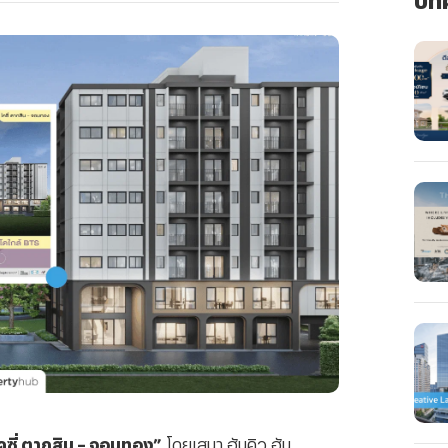
คซี่
ตากสิน
–
จอมทอง
”
โดยเสนา
ฮันคิว
ฮัน