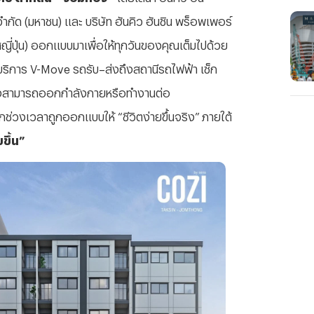
จำกัด
(
มหาชน
)
และ
บริษัท
ฮันคิว
ฮันชิน
พร็อพเพอร์
ี่ปุ่น
)
ออกแบบมาเพื่อให้ทุกวันของคุณเต็มไปด้วย
บริการ
V-Move
รถรับ
–
ส่งถึงสถานีรถไฟฟ้า
เช็ก
งสามารถออกกำลังกายหรือทำงานต่อ
ุกช่วงเวลาถูกออกแบบให้
“
ชีวิตง่ายขึ้นจริง
”
ภายใต้
ยขึ้น
”