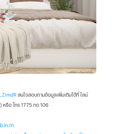
/VLZImdR
สนใจสอบถามข้อมูลเพิ่มเติมได้ที่
ไลน์
)
หรือ
โทร
1775
กด
106
.in.th