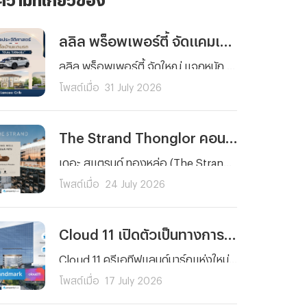
ลลิล พร็อพเพอร์ตี้ จัดแคมเปญฉลองครบรอบ 40 ปี "ซื้อบ้านแถมรถ" อย่างยิ่งใหญ่
ลลิล พร็อพเพอร์ตี้ จัดใหญ่ แจกหนัก กับแคมเปญ “40 ปี ดีลประวัติศาสตร์ ซื้อบ้านแถมรถ* ได้เลย ไม่ต้องลุ้น” แทนคำขอบคุณลูกค้าที่ไว้วางใจตลอด 4 ทศวรรษ มอบข้อเสนอสุดคุ้มแห่งปีสำหรับผู้ที่กำลังมองหาบ้านคุณภาพ โดยตลอดเดือนสิงหาคมนี้ ลูกค้าที่ซื้อบ้านกับทุกโครงการ และยูนิตที่เข้าร่วม ของ “ลลิล พร็อพเพอร์ตี้” รับเลย ไม่ต้องลุ้น รถไฟฟ้าคอมแพคเอสยูวี BYD ATTO 1 หรือ ATTO 2 คุ้มยิ่งกว่า เมื่อซื้อบ้านภายในวันที่ 1-2 สิงหาคม 2569 รับเพิ่ม Living Package มูลค่าสูงสุด 100,000 บาท
โพสต์เมื่อ
31 July 2026
The Strand Thonglor คอนโดลักชัวรีพร้อมอยู่ Pet Friendly สำหรับครอบครัวยุคใหม่
เดอะ สแตรนด์ ทองหล่อ (The Strand Thonglor) ขยายประสบการณ์การใช้ชีวิตแบบ Pet-Friendly ให้เชื่อมต่อกับทุกมิติของการใช้ชีวิต สร้างสรรค์เครือข่ายสุดเอ็กซ์คลูซีฟร่วมกับพันธมิตรด้านสัตวแพทย์ ไลฟ์สไตล์ และคาเฟ่ทั่วทองหล่อ–สุขุมวิท เพื่อลูกบ้านและสัตว์เลี้ยงแสนรัก
โพสต์เมื่อ
24 July 2026
Cloud 11 เปิดตัวเป็นทางการ ในฐานะ “ครีเอทีฟแลนด์มาร์ก” พลิกโฉมเซาท์สุขุมวิทสู่ศูนย์กลางนวัตกรรมและเศรษฐกิจสร้างสรรค์แห่งใหม่ของเอเชีย
Cloud 11 ครีเอทีฟแลนด์มาร์กแห่งใหม่ของประเทศไทยและภูมิภาคเอเชีย ถูกออกแบบให้เป็นศูนย์กลางของอุตสาหกรรมสร้างสรรค์ ที่เชื่อมโยงธุรกิจ แบรนด์ และผู้บริโภค เข้าสู่ระบบนิเวศเดียวกัน เพื่อสร้างรากฐานที่แข็งแกร่งให้กับการเติบโตของเศรษฐกิจสร้างสรรค์ในระยะยาว ภายในโครงการรวบรวม 11 Passion Engines ครอบคลุมทั้ง อาหาร แฟชั่น ภาพยนตร์ ดนตรี การเต้น ศิลปะ กีฬาและสุขภาพ เกม Content Creation งานเทศกาล และ Urban Park
โพสต์เมื่อ
17 July 2026