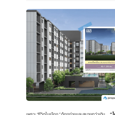
เพราะ
“
ชีวิตในเมือง
”
ต้องง่ายและสบายกว่าเดิม
...
“
โ