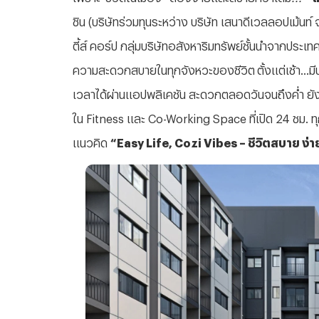
ชิน
(
บริษัทร่วมทุนระหว่าง
บริษัท
เสนาดีเวลลอปเม้นท์
ตี้ส์
คอร์ป
กลุ่มบริษัทอสังหาริมทรัพย์ชั้นนำจากประเทศญ
ความสะดวกสบายในทุกจังหวะของชีวิต
ตั้งแต่เช้า
...
มี
เวลาได้ผ่านแอปพลิเคชัน
สะดวกตลอดวันจนถึงค่ำ
ยั
ใน
Fitness
และ
Co-Working Space
ที่เปิด
24
ชม
.
ท
แนวคิด
“Easy Life, Cozi Vibes –
ชีวิตสบาย
ง่า