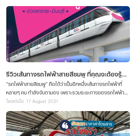
รีวิวเส้นทางรถไฟฟ้าสายสีชมพู ที่คุณจะต้องรู้ก่อนเปิดใช้งาน
“รถไฟฟ้าสายสีชมพู” ถือได้ว่าเป็นอีกหนึ่งเส้นทางรถไฟฟ้าที่
หลายๆ คน กำลังจับตามอง เพราะรวมระยะทางของรถไฟฟ้า
สายนี้นั้น มีความยาวถึง 34.5 กิโลเมตร ในพื้นกรุงเทพฯ และ
โพสต์เมื่อ
17 August 2021
ปริมณฑล (ช่วงแคราย-มีนบุรี) โดยมีสถานีรถไฟฟ้าทั้งหมด 30
สถานี จึงทำให้รถไฟฟ้าสายสีชมพูนี้ ได้กลายเป็นเส้นทาง
รถไฟฟ้าแห่งความหวังของผู้คน สำหรับการเดินทางในอนาคต
นั่นเอง