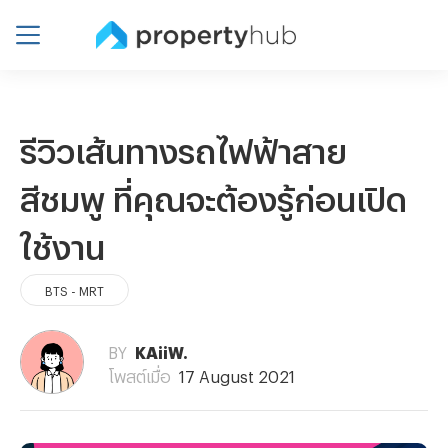
รีวิวเส้นทางรถไฟฟ้าสาย
สีชมพู ที่คุณจะต้องรู้ก่อนเปิด
ใช้งาน
BTS - MRT
BY
KAiiW.
โพสต์เมื่อ
17 August 2021