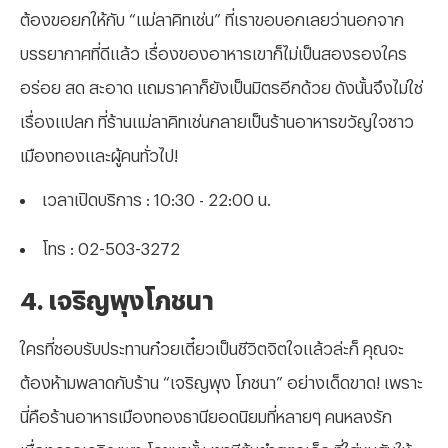
ต้องขอยกให้กับ “แม่ลาคิทเช่น” ที่เราขอบอกเลยว่านอกจาก
บรรยากาศที่ดีแล้ว เรื่องของอาหารเขาก็ไม่เป็นสองรองใคร
อร่อย สด สะอาด แถมราคาก็ยังเป็นมิตรอีกด้วย ดังนั้นจึงไม่ใช่
เรื่องแปลก ที่ร้านแม่ลาคิทเช่นกลายเป็นร้านอาหารขวัญใจชาว
เมืองทองและผู้คนทั่วไป!
เวลาเปิดบริการ : 10:30 - 22:00 น.
โทร : 02-503-3272
4. เจริญพุงโภชนา
ใครที่ชอบรับประทานก๋วยเตี๋ยวเป็นชีวิตจิตใจแล้วล่ะก็ คุณจะ
ต้องห้ามพลาดกับร้าน “เจริญพุง โภชนา” อย่างเด็ดขาด! เพราะ
นี่คือร้านอาหารเมืองทองธานียอดนิยมที่หลายๆ คนหลงรัก
เนื่องจากเจริญพุง โภชนานั้น เขามีต้มยำสูตรเด็ด ที่ใส่หมูสับให้