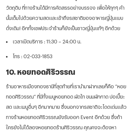
วัตถุดิบ ที่ทางร้านได้มีการคัดสรรอย่างบรรจง เพื่อให้ทุกๆ คำ
นั้นเต็มไปด้วยความสดและเข้าถึงรสชาติของอาหารญี่ปุ่นแบบ
ดั่งเดิม! อีกทั้งเชฟประจำร้านก็ยังเป็นชาวญี่ปุ่นแท้ๆ อีกด้วย
เวลาเปิดบริการ : 11:30 – 24:00 น.
โทร : 02-033-1853
10. หอยทอดศิริวรรณ
ร้านอาหารเมืองทองธานีที่สุดท้ายที่เรานำมาฝากเลยก็คือ “หอย
ทอดศิริวรรณ” ที่มีทั้งเมนูหอยทอด ผัดไท ขนมผักกาด ปอเปี๊ยะ
สด และเมนูอื่นๆ อีกมากมาย ซึ่งนอกจากรสชาติจะโดดเด่นแล้ว
ทางร้านหอยทอดศิริวรรณยังรับออก Event อีกด้วย ซึ่งถ้า
ใครยังไม่ได้ลองหอยทอดร้านศิริวรรณ คุณคงจะต้องหา