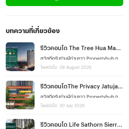
บทความที่เกี่ยวข้อง
รีวิวคอนโด The Tree Hua Mak Interchange (เดอะ ทรี หัวหมาก อินเตอร์เชนจ์) คอนโดพร้อมอยู่ ใกล้รถไฟฟ้า 3 สาย ติด The Mall บางกะปิ เริ่ม 1.89 ลบ.*
สวัสดีครับท่านผู้อ่านชาว Propertyhub ทุก ๆ คน วันนี้ผมจะพาคุณไปรีวิวโครงการคอนโดพร้อมอยู่บนทำเลศักยภาพย่านรามคำแหงอย่าง The Tree Hua Mak Interchange (เดอะ ทรี หัวหมาก อินเตอร์เชนจ์) จาก พฤกษา เรียลเอสเตท ครับ โดยโครงการแห่งนี้ตั้งอยู่บนถนนรามคำแหง ด้านหลัง The Mall บางกะปิ ซึ่งการเดินทางก็สะดวกสบายไม่ว่าจะเป็นรถยนต์ รถไฟฟ้า และเรือ เนื่องจากตัวโครงการอยู่ห่างจากสถานีลำสาลี Interchange เพียงประมาณ 300 เมตร และท่าเรือ The Mall บางกะปิ ประมาณ 450 เมตร
โพสต์เมื่อ
06 August 2026
รีวิวคอนโดThe Privacy Jatujak (เดอะ ไพรเวซี่ จตุจักร) คอนโดพร้อมอยู่ วิวสวนจตุจักร ใกล้ MRT พหลโยธิน และ BTS ห้าแยกลาดพร้าว เริ่ม 3.69 ล้านบาท*
สวัสดีครับท่านผู้อ่านชาว Propertyhub ทุก ๆ คน วันนี้ผมจะพาทุกคนมาทำความรู้จักกับโครงการคอนโด The Privacy Jatujak (เดอะ ไพรเวซี่ จตุจักร) จากพฤกษา คอนโดพร้อมอยู่บนถนนวิภาวดี-รังสิต ใกล้ห้าแยกลาดพร้าว ที่มาพร้อมจุดเด่นในการเปิดรับวิวสวนจตุจักรขนาดกว่า 700 ไร่ และโดดเด่นด้วยการออกแบบสไตล์ Modern Luxury
โพสต์เมื่อ
30 July 2026
รีวิวคอนโด Life Sathorn Sierra (ไลฟ์ สาทร เซียร์รา) คอนโดพร้อมอยู่ ใกล้ BTS ตลาดพลู ส่วนกลางจัดเต็ม 5 ไร่ เริ่ม 3.69 ลบ.*