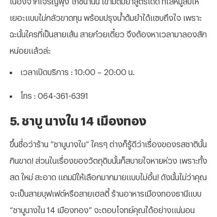
เยอะแบบไม่กลัวขาดทุน พร้อมปรุงน้ำต้มยำได้แซบถึงใจ เพราะ
ฉะนั้นใครที่เป็นสายเส้น สายก๋วยเตี๋ยว จึงต้องหาเวลามาลองสัก
หน่อยแล้วล่ะ
เวลาเปิดบริการ : 10:00 – 20:00 น.
โทร : 064-361-6391
5. ชาบู นางใน 14 เมืองทอง
ขึ้นชื่อว่าร้าน “ชาบูนางใน” ใครๆ ต่างก็รู้ดีว่าเรื่องของรสชาตินั้น
กินขาด! ส่วนในเรื่องของวัตถุดิบนั้นก็สบายใจหายห่วง เพราะทั้ง
สด ใหม่ สะอาด แถมมีให้เลือกมากมายแบบไม่อั้น! ดังนั้นไม่ว่าคุณ
จะเป็นสายบุฟเฟต์หรือสายเฮลตี้ ร้านอาหารเมืองทองธานีแบบ
“ชาบูนางใน 14 เมืองทอง” จะตอบโจทย์คุณได้อย่างแน่นอน