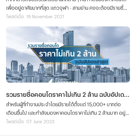
เพื่ออยู่อาศัยมากที่สุด แถวจุฬา - สามย่าน คงจะต้องมีรายชื่อ
ติดอันดับมาอย่างแน่นอน! เพราะฉะนั้นวันนี้ทีมงาน
โพสต์เมื่อ
18 November 2021
Propertyhub จะพาคุณไปพบกับ “5 คอนโดยอดนิยมในย่าน
จุฬา – สามย่าน” กัน ซึ่งจะมีรายชื่อของคอนโดไหนบ้าง เราไป
ติดตามพร้อมๆ กันเลย!
รวมรายชื่อคอนโดราคาไม่เกิน 2 ล้าน ฉบับอัปเดตล่าสุด (2023)
สำหรับผู้ที่ทำงานประจำโดยมีรายได้ตั้งแต่ 15,000+ บาทต่อ
เดือนขึ้นไป และกำลังมองหาคอนโดราคาไม่เกิน 2 ล้านบาท อยู่
บทความนี้ก็คงจะเป็นประโยชน์ให้กับคุณอย่างแน่นอน เพราะว่า
โพสต์เมื่อ
07 June 2023
ทีมงาน Propertyhub ได้รวบรวมรายชื่อโครงการคอนโดที่มี