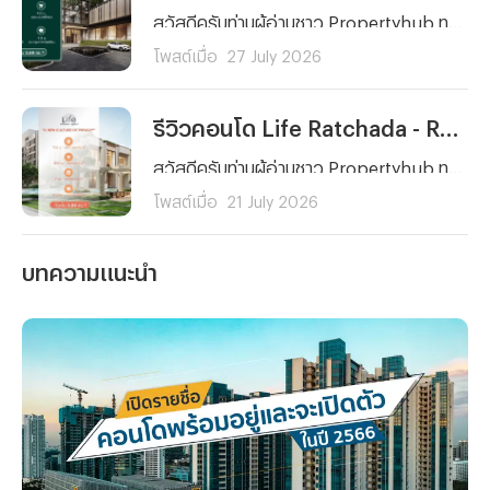
สวัสดีครับท่านผู้อ่านชาว Propertyhub ทุก ๆ คน วันนี้ผมมีอีกหนึ่งโครงการที่น่าสนใจมาฝากกัน โดยเฉพาะใครที่กำลังมองหาคอนโดใกล้รถไฟฟ้าที่ตอบโจทย์ทั้งการอยู่อาศัยและการลงทุนย่านฝั่งธนฯ ซึ่งโครงการคอนโดที่ผมนำมาฝากในวันนี้ก็คือ... Life Sathorn Sierra (ไลฟ์ สาทร เซียร์รา) จาก AP นั่นเองครับ
โพสต์เมื่อ
27 July 2026
รีวิวคอนโด Life Ratchada - Rama 9 (ไลฟ์ รัชดา - พระราม 9) คอนโดใหม่ ใจกลาง พระราม 9 ใกล้ MRT 2 สาย ยูนิตน้อย Facility จัดเต็ม! เริ่ม 3.89 ลบ.*
สวัสดีครับท่านผู้อ่านชาว Propertyhub ทุก ๆ คน วันนี้ผมจะพาคุณไปรู้จักกับ Life Ratchada - Rama 9 (ไลฟ์ รัชดา - พระราม 9) คอนโดใหม่จาก AP Thailand ที่ตั้งอยู่บนทำเลศักยภาพใจกลางโซนพระราม 9 - รัชดาภิเษก ภายในซอยรัชดาภิเษก 3 แยก 4 ด้านหลังสถานทูตจีน ที่โดดเด่นด้วยการเดินทางที่สะดวกทั้งรถยนต์และรถไฟฟ้า
โพสต์เมื่อ
21 July 2026
บทความแนะนำ