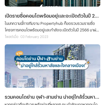
เปิดรายชื่อคอนโดพร้อมอยู่และจะเปิดตัวในปี 2566 ที่น่าสนใจ
ในบทความนี้ทางทีมงาน Propertyhub ก็ขอรวบรวมรายชื่อ
โครงการคอนโดพร้อมอยู่และกำลังจะเปิดตัวในปี 2566 มาฝาก
ซึ่งเราต้องขอแอบกระซิบเลยว่าแต่ละโครงการเพียบพร้อมไป
โพสต์เมื่อ
03 February 2023
ด้วยสิ่งอำนวยความสะดวกที่หลากหลาย และทำเลที่ตั้งที่ง่ายต่อ
การเดินทาง จนทำให้ได้รับความสนใจจากผู้คนทั่วไปและนักลงทุน
ตั้งแต่ยังไม่ได้เริ่มเปิดจอง
รวมคอนโดย่าน จุฬา-สามย่าน น่าอยู่ใกล้รั้วมหาลัยและใจกลางเมือง!
หากกล่าวถึงบริเวณหรือย่านที่หลายๆ คน กำลังมองหาคอนโด