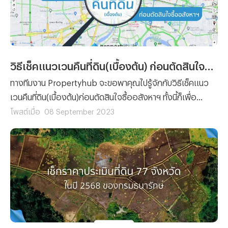
วิธีเช็คแนวเวนคืนที่ดิน(เบื้องต้น) ก่อนตัดสินใจซื้ออสังหาฯ
ทางทีมงาน Propertyhub จะขอพาคุณไปรู้จักกับวิธีเช็คแนว
เวนคืนที่ดิน(เบื้องต้น)ก่อนตัดสินใจซื้ออสังหาฯ ทั้งนี้ก็เพื่อ
ป้องกันปัญหาการเวนคืนที่ดิน ที่ขอบอกได้เลยว่าไม่มีใครอยาก
โพสต์เมื่อ
08 September 2023
จะเจอ