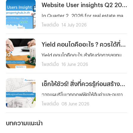
Website User insights Q2 2026 | propertyhub.in.th
In Quarter 2, 2026 for real estate market in Thailand remain vibrant for both property seekers and agents. Therefore, our peropertyhub team intend to analyze users insight in Q2 2026 (April- June) to aims for anyone in the real estate market wheather it be buyer, renter, investor, or agent who wants to better understand current users beahavior and tendency on real estate market
โพสต์เมื่อ
14 July 2026
Yield คอนโดคืออะไร ? ควรได้กี่เปอร์เซ็นต์ถึงจะเป็นการลงทุนที่ดี
Yield คอนโดคืออะไร สำคัญต่อการลงทุนปล่อยเช่าอย่างไร พร้อมเกณฑ์ Yield ที่ดีควรอยู่ที่กี่เปอร์เซ็นต์ และวิธีคำนวณแบบเข้าใจง่าย สำหรับนักลงทุนมือใหม่
โพสต์เมื่อ
16 June 2026
เช็กให้ชัวร์! สิ่งที่ควรรู้ก่อนสร้างและรีโนเวทออฟฟิศ
วางแผนรีโนเวทออฟฟิศให้คุ้มค่าและจบงานไม่บานปลาย! สรุปครบทุกสิ่งที่ต้องรู้ ตั้งแต่การเช็กโครงสร้าง การเลือกวัสดุ จนถึงเคล็ดลับคุมงบสำหรับมือใหม่ คลิกอ่านเลย!
โพสต์เมื่อ
08 June 2026
บทความแนะนำ