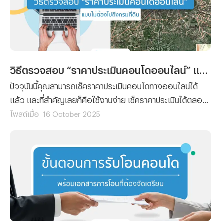
วิธีตรวจสอบ “ราคาประเมินคอนโดออนไลน์” แบบไม่ต้องไปถึงกรมที่ดิน
ปัจจุบันนี้คุณสามารถเช็คราคาประเมินคอนโดทางออนไลน์ได้
แล้ว และที่สำคัญเลยก็คือใช้งานง่าย เช็คราคาประเมินได้ตลอด
24 ชั่วโมง โดยที่ไม่ต้องเสียเวลาและค่าเดินทางไปยังกรมที่ดิน
โพสต์เมื่อ
16 October 2025
เพราะฉะนั้นทางทีมงาน Propertyhub จึงจะขอนำวิธีตรวจสอบ
“ราคาประเมินคอนโดออนไลน์” มาฝาก