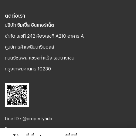
ติดต่อเรา
บริษัท ซิมเปิ้ล อินเทอร์เน็ต
จํากัด เลขที่ 242 ห้องเลขที่ A210 อาคาร A
ศูนย์การค้าเพลินนารี่มอลล์
ถนนวัชรพล แขวงท่าแร้ง เขตบางเขน
กรุงเทพมหานคร 10230
Line ID : @propertyhub
โทร. 02-026-3049
เราใช้คุกกี้เพื่อประสบการณ์ที่ดีที่สุดของคุณ