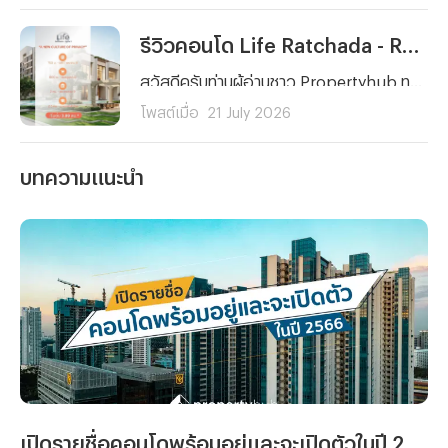
รีวิวคอนโด Life Ratchada - Rama 9 (ไลฟ์ รัชดา - พระราม 9) คอนโดใหม่ ใจกลาง พระราม 9 ใกล้ MRT 2 สาย ยูนิตน้อย Facility จัดเต็ม! เริ่ม 3.89 ลบ.*
สวัสดีครับท่านผู้อ่านชาว Propertyhub ทุก ๆ คน วันนี้ผมจะพาคุณไปรู้จักกับ Life Ratchada - Rama 9 (ไลฟ์ รัชดา - พระราม 9) คอนโดใหม่จาก AP Thailand ที่ตั้งอยู่บนทำเลศักยภาพใจกลางโซนพระราม 9 - รัชดาภิเษก ภายในซอยรัชดาภิเษก 3 แยก 4 ด้านหลังสถานทูตจีน ที่โดดเด่นด้วยการเดินทางที่สะดวกทั้งรถยนต์และรถไฟฟ้า
โพสต์เมื่อ
21 July 2026
บทความแนะนำ
เปิดรายชื่อคอนโดพร้อมอยู่และจะเปิดตัวในปี 2566 ที่น่าสนใจ