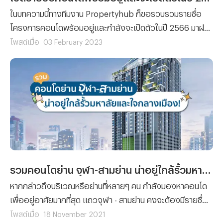
ในบทความนี้ทางทีมงาน Propertyhub ก็ขอรวบรวมรายชื่อ
โครงการคอนโดพร้อมอยู่และกำลังจะเปิดตัวในปี 2566 มาฝาก
ซึ่งเราต้องขอแอบกระซิบเลยว่าแต่ละโครงการเพียบพร้อมไป
โพสต์เมื่อ
03 February 2023
ด้วยสิ่งอำนวยความสะดวกที่หลากหลาย และทำเลที่ตั้งที่ง่ายต่อ
การเดินทาง จนทำให้ได้รับความสนใจจากผู้คนทั่วไปและนักลงทุน
ตั้งแต่ยังไม่ได้เริ่มเปิดจอง
รวมคอนโดย่าน จุฬา-สามย่าน น่าอยู่ใกล้รั้วมหาลัยและใจกลางเมือง!
หากกล่าวถึงบริเวณหรือย่านที่หลายๆ คน กำลังมองหาคอนโด
เพื่ออยู่อาศัยมากที่สุด แถวจุฬา - สามย่าน คงจะต้องมีรายชื่อ
ติดอันดับมาอย่างแน่นอน! เพราะฉะนั้นวันนี้ทีมงาน
โพสต์เมื่อ
18 November 2021