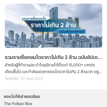
Propertyhub จะพาคุณไปพบกับ “5 คอนโดยอดนิยมในย่าน
จุฬา – สามย่าน” กัน ซึ่งจะมีรายชื่อของคอนโดไหนบ้าง เราไป
ติดตามพร้อมๆ กันเลย!
รวมรายชื่อคอนโดราคาไม่เกิน 2 ล้าน ฉบับอัปเดตล่าสุด (2023)
สำหรับผู้ที่ทำงานประจำโดยมีรายได้ตั้งแต่ 15,000+ บาทต่อ
เดือนขึ้นไป และกำลังมองหาคอนโดราคาไม่เกิน 2 ล้านบาท อยู่
บทความนี้ก็คงจะเป็นประโยชน์ให้กับคุณอย่างแน่นอน เพราะว่า
โพสต์เมื่อ
07 June 2023
ทีมงาน Propertyhub ได้รวบรวมรายชื่อโครงการคอนโดที่มี
ราคาไม่เกิน 2 ล้าน (ฉบับอัปเดตล่าสุด) มาฝาก และจะมีรายชื่อ
คอนโดให้เช่ายอดนิยม
ของโครงการคอนโดไหนบ้างนั้น เราไปติดตามข้อมูลที่น่าสนใจนี้
The Politan Rive
พร้อมๆ กันเลย