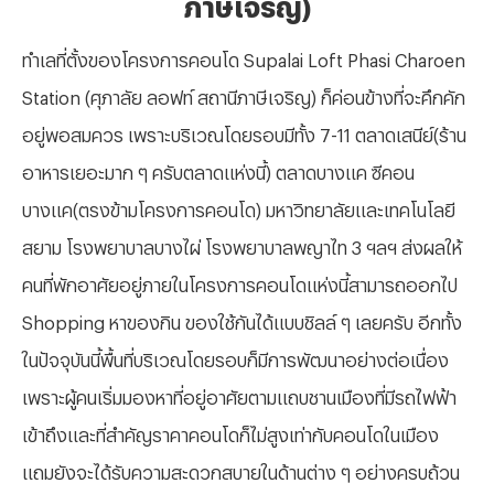
ภาษีเจริญ)
ทำเลที่ตั้งของโครงการคอนโด
Supalai Loft Phasi Charoen
Station (ศุภาลัย ลอฟท์ สถานีภาษีเจริญ) ก็ค่อนข้างที่จะคึกคัก
อยู่พอสมควร เพราะบริเวณโดยรอบมีทั้ง 7-11 ตลาดเสนีย์(ร้าน
อาหารเยอะมาก ๆ ครับตลาดแห่งนี้) ตลาดบางแค ซีคอน
บางแค(ตรงข้ามโครงการคอนโด) มหาวิทยาลัยและเทคโนโลยี
สยาม โรงพยาบาลบางไผ่ โรงพยาบาลพญาไท 3 ฯลฯ ส่งผลให้
คนที่พักอาศัยอยู่ภายในโครงการคอนโดแห่งนี้สามารถออกไป
Shopping หาของกิน ของใช้กันได้แบบชิลล์ ๆ เลยครับ อีกทั้ง
ในปัจจุบันนี้พื้นที่บริเวณโดยรอบก็มีการพัฒนาอย่างต่อเนื่อง
เพราะผู้คนเริ่มมองหาที่อยู่อาศัยตามแถบชานเมืองที่มีรถไฟฟ้า
เข้าถึงและที่สำคัญราคาคอนโดก็ไม่สูงเท่ากับคอนโดในเมือง
แถมยังจะได้รับความสะดวกสบายในด้านต่าง ๆ อย่างครบถ้วน