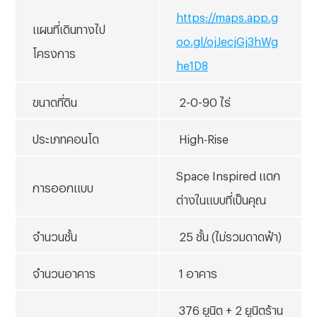
https://maps.app.g
แผนที่เดินทางไป
oo.gl/ojJecjGj3hWg
โครงการ
he1D8
ขนาดที่ดิน
2-0-90 ไร่
ประเภทคอนโด
High-Rise
Space Inspired แตก
การออกแบบ
ต่างในแบบที่เป็นคุณ
จำนวนชั้น
25 ชั้น (ไม่รวมดาดฟ้า)
จำนวนอาคาร
1 อาคาร
376 ยูนิต + 2 ยูนิตร้าน