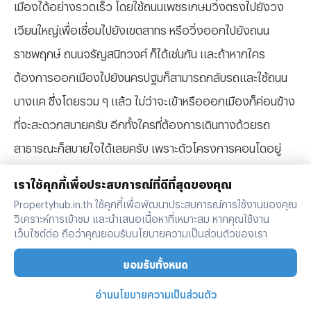
เมืองได้อย่างรวดเร็ว โดยใช้ถนนเพชรเกษมวิ่งตรงไปยังวง
เวียนใหญ่เพื่อเชื่อมไปยังเขตสาทร หรือวิ่งออกไปยังถนน
ราชพฤกษ์ ถนนจรัญสนิทวงศ์ ก็ได้เช่นกัน และถ้าหากใคร
ต้องการออกเมืองไปยังนครปฐมก็สามารถกลับรถและใช้ถนน
บางแค ซึ่งโดยรวม ๆ แล้ว ไม่ว่าจะเข้าหรือออกเมืองก็ค่อนข้าง
ที่จะสะดวกสบายครับ อีกทั้งใครที่ต้องการเดินทางด้วยรถ
สาธารณะก็สบายใจได้เลยครับ เพราะตัวโครงการคอนโดอยู่
ใกล้รถไฟฟ้า MRT สถานีภาษีเจริญ เพียงแค่ 220 เมตร เท่านั้น
เราใช้คุกกี้เพื่อประสบการณ์ที่ดีที่สุดของคุณ
รวมไปถึงบริเวณด้านหน้าโครงการคอนโดก็มีทั้งรถเมล์ รถ
Propertyhub.in.th ใช้คุกกี้เพื่อพัฒนาประสบการณ์การใช้งานของคุณ
แท็กซี่และพี่ ๆ วินมอเตอร์ไซค์ขับผ่านอยู่ตลอดทั้งวัน เนื่องจาก
วิเคราะห์การเข้าชม และนำเสนอเนื้อหาที่เหมาะสม หากคุณใช้งาน
เว็บไซต์ต่อ ถือว่าคุณยอมรับนโยบายความเป็นส่วนตัวของเรา
ตัวโครงการอยู่ติดกับถนนใหญ่และอยู่ใกล้กับป้ายรถเมย์นั่นเอง
ยอมรับทั้งหมด
ครับ
อ่านนโยบายความเป็นส่วนตัว
สถานที่ใกล้เคียงโครงการคอนโด