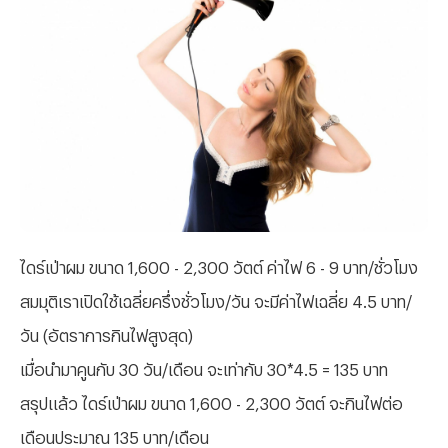
ไดร์เป่าผม ขนาด 1,600 - 2,300 วัตต์ ค่าไฟ 6 - 9 บาท/ชั่วโมง
สมมุติเราเปิดใช้เฉลี่ยครึ่งชั่วโมง/วัน จะมีค่าไฟเฉลี่ย 4.5 บาท/
วัน (อัตราการกินไฟสูงสุด)
เมื่อนำมาคูนกับ 30 วัน/เดือน จะเท่ากับ 30*4.5 = 135 บาท
สรุปแล้ว ไดร์เป่าผม ขนาด 1,600 - 2,300 วัตต์ จะกินไฟต่อ
เดือนประมาณ 135 บาท/เดือน