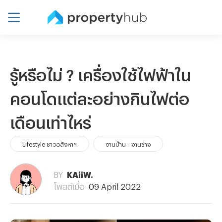
รู้หรือไม่ ? เครื่องใช้ไฟฟ้าใน
คอนโดแต่ละอย่างกินไฟต่อ
เดือนเท่าไหร่
Lifestyle ชาวอสังหาฯ
งานบ้าน - งานช่าง
BY
KAiiW.
โพสต์เมื่อ
09 April 2022