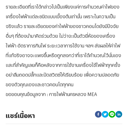
รายละเอียดที่เราได้กล่าวไปเป็นเพียงแค่การคำนวณค่าไฟของ
เครื่องไฟฟ้าแต่ละชนิดแบบเบื้องต้นเท่านั้น เพราะในความเป็น
จริงแล้ว รายละเอียดของค่าไฟฟ้าของชาวคอนโดยังมีปัจจัย
อื่นๆ ที่ต้องนำมาคิดร่วมด้วย ไม่ว่าจะเป็นตัวยี่ห้อของเครื่อง
ไฟฟ้า อัตราการกินไฟ ระยะเวลาการใช้งาน ฯลฯ ส่งผลให้ค่าไฟ
ที่แท้จริงอาจจะแพงขึ้นหรือถูกลงกว่าที่เราได้คำนวณไว้นั่นเอง
และที่สำคัญเลยก็คือหลังจากการใช้งานเครื่องใช้ไฟฟ้าทุกครั้ง
อย่าลืมถอดปลั๊กและปิดสวิตซ์ให้เรียบร้อย เพื่อความปลอดภัย
ของตัวคุณเองและชาวคอนโดทุกคน
ขอขอบคุณข้อมูลจาก : การไฟฟ้านครหลวง MEA
แชร์เนื้อหา