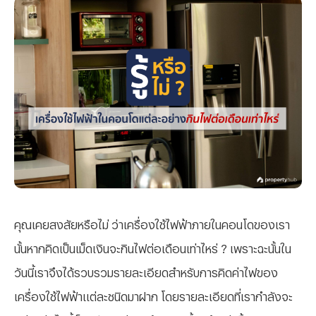
คุณเคยสงสัยหรือไม่ ว่าเครื่องใช้ไฟฟ้าภายในคอนโดของเรา
นั้นหากคิดเป็นเม็ดเงินจะกินไฟต่อเดือนเท่าไหร่ ? เพราะฉะนั้นใน
วันนี้เราจึงได้รวบรวมรายละเอียดสำหรับการคิดค่าไฟของ
เครื่องใช้ไฟฟ้าแต่ละชนิดมาฝาก โดยรายละเอียดที่เรากำลังจะ