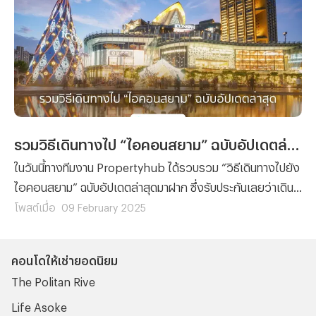
ฝาก!
รวมวิธีเดินทางไป “ไอคอนสยาม” ฉบับอัปเดตล่าสุด
ในวันนี้ทางทีมงาน Propertyhub ได้รวบรวม “วิธีเดินทางไปยัง
ไอคอนสยาม” ฉบับอัปเดตล่าสุดมาฝาก ซึ่งรับประกันเลยว่าเดิน
ทางง่าย ไม่ซับซ้อนและเดินทางไปถึงไอคอนสยามได้อย่าง
โพสต์เมื่อ
09 February 2025
แน่นอน ซึ่งถ้าพร้อมแล้วเราไปพบกับวิธีเดินทางไปไอคอนสยาม
พร้อมๆ กันเลย
คอนโดให้เช่ายอดนิยม
The Politan Rive
Life Asoke