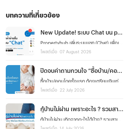
บทความที่เกี่ยวข้อง
New Update! ระบบ Chat บน propertyhub.in.th
Propertyhub เพิ่มระบบแชท (Chat) เพื่อเพิ่มความสะดวกให้การสื่อสารกันมากยิ่งขึ้นระหว่างผู้ค้นหาอสังหาฯ และผู้ลงประกาศ ซึ่งสามารถใช้ได้พร้อมกัน ในวันที่ 18 ส.ค. 69 ทั้งบนเว็บไซต์ และ Application | *ไม่มีค่าใช้จ่าย สามารถใช้ฟรีได้ทุกท่าน
โพสต์เมื่อ
07 August 2026
ปิดจบคำถามกวนใจ “ซื้อบ้าน/คอนโดครั้งแรก” ต้องเตรียมเงินเท่าไหร่กันแน่ ?
ซื้อบ้าน/คอนโดครั้งแรก ต้องเตรียมเงินเท่าไหร่กันแน่ ? รวมทุกค่าใช้จ่ายตั้งแต่เงินจอง เงินดาวน์ ค่าโอน ค่าจดจำนอง ไปจนถึงเงินสำรองหลังย้ายเข้าอยู่ พร้อมตัวอย่างการคำนวณจริงและเทคนิควางแผนการเงิน อ่านจบ ซื้อบ้านได้อย่างมั่นใจ
โพสต์เมื่อ
22 July 2026
กู้บ้านไม่ผ่าน เพราะอะไร ? รวมสาเหตุ วิธีแก้และวิธีเตรียมตัวก่อนยื่นกู้ใหม่
กู้บ้านไม่ผ่าน เกิดจากอะไรได้บ้าง? รวมสาเหตุหลักที่ธนาคารปฏิเสธสินเชื่อบ้านแบบละเอียด พร้อมวิธีแก้ไขทีละขั้นตอน และเทคนิคเตรียมตัวก่อนยื่นกู้ใหม่ให้ผ่านฉลุย
โพสต์เมื่อ
14 July 2026