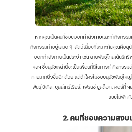
หากคุณเป็นคนที่ชอบออกกำลังกายและทำกิจกรรมกล
กิจกรรมทำอยู่เสมอ ๆ สัตว์เลี้ยงที่เหมาะกับคุณคือสุ
ออกกำลังกายเป็นประจำ เช่น สายพันธุ์โกลเด้นรีทรี
ฯลฯ ซึ่งสุนัขเหล่านี้จะเป็นเพื่อนที่ดีในการทำกิจกร
กายมากยิ่งขึ้นอีกด้วย แต่ถ้าใครไม่ชอบสุนัขพันธุ์ให
พันธุ์ บีเกิล, บุลล์เทร์เรียร์, เฟรนช์ บูลด็อก, คอร์กี้ 
แบบไม่พักกั
2. คน
ที่ชอบความสงบ