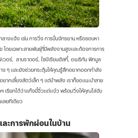
างแจ้ง เช่น การวิ่ง การปั่นจักรยาน หรือชอบหา
นัข โดยเฉพาะสายพันธุ์ที่มีพลังงานสูงและต้องการการ
ฟเวอร์
, ลาบราดอร์, ไซบีเรียนฮัสกี้, อเมริกัน พิทบูล
รมต่าง ๆ และยังช่วยกระตุ้นให้คุณรู้สึกอยากออกกำลัง
ญ่อยากเลี้ยงสัตว์เล็ก ๆ แต่บ้าพลัง เราก็ขอแนะนำสาย
ฯลฯ เรียกได้ว่าแก๊งนี้จิ๋วแต่แจ๋ว พร้อมวิ่งให้คุณไล่จับ
นเลยทีเดียว
และการพักผ่อนในบ้าน