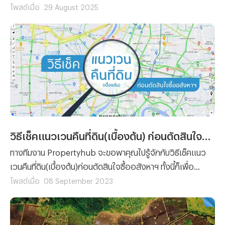
ขั้นตอนต่างๆ ที่ผู้ซื้อทุกรายจะต้องทำความเข้าใจ เพราะไม่ว่าจะ
โพสต์เมื่อ
29 August 2025
เป็นการ ซื้อคอนโด มือหนึ่งจากผู้พัฒนาโครงการ หรือการซื้อ
คอนโดมือสองต่อจากผู้เป็นเจ้าของก็ตาม ขั้นตอนของการ โอน
คอนโด คือเรื่องที่จะสร้างความปวดหัวไม่น้อยสำหรับใครที่ไม่
เคยทำความเข้าใจมาก่อน
วิธีเช็คแนวเวนคืนที่ดิน(เบื้องต้น) ก่อนตัดสินใจซื้ออสังหาฯ
ทางทีมงาน Propertyhub จะขอพาคุณไปรู้จักกับวิธีเช็คแนว
เวนคืนที่ดิน(เบื้องต้น)ก่อนตัดสินใจซื้ออสังหาฯ ทั้งนี้ก็เพื่อ
ป้องกันปัญหาการเวนคืนที่ดิน ที่ขอบอกได้เลยว่าไม่มีใครอยาก
โพสต์เมื่อ
08 September 2023
จะเจอ