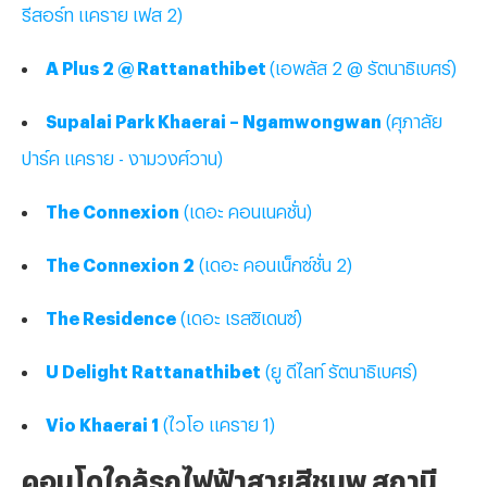
รีสอร์ท แคราย เฟส 2)
A Plus 2 @ Rattanathibet
(เอพลัส 2 @ รัตนาธิเบศร์)
Supalai Park Khaerai – Ngamwongwan
(ศุภาลัย
ปาร์ค แคราย - งามวงศ์วาน)
The Connexion
(เดอะ คอนเนคชั่น)
The Connexion 2
(เดอะ คอนเน็กซ์ชั่น 2)
The Residence
(เดอะ เรสซิเดนซ์)
U Delight Rattanathibet
(ยู ดีไลท์ รัตนาธิเบศร์)
Vio Khaerai 1
(ไวโอ แคราย 1)
คอนโดใกล้รถไฟฟ้าสายสีชมพู สถานี