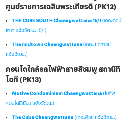
ศูนย์ราชการเฉลิมพระเกียรติ (PK12)
THE CUBE SOUTH Chaengwattana 15/1
(เดอะคิวบ์
เซาท์ แจ้งวัฒนะ 15/1)
The midtown Chaengwattana
(เดอะ มิดทาวน์
แจ้งวัฒนะ)
คอนโดใกล้รถไฟฟ้าสายสีชมพู สถานีที
โอที (PK13)
Motive Condominium Chaengwattana
(โมทีฟ
คอนโดมิเนียม แจ้งวัฒนะ)
The Cube Chaengwattana
(เดอะคิวบ์ แจ้งวัฒนะ)