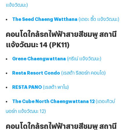
แจ้งวัฒนะ)
The Seed Chaeng Watthana
(เดอะ ซี๊ด แจ้งวัฒนะ)
คอนโดใกล้รถไฟฟ้าสายสีชมพู สถานี
แจ้งวัฒนะ 14 (PK11)
Grene Chaengwattana
(กรีเน่ แจ้งวัฒนะ)
Resta Resort Condo
(เรสต้า รีสอร์ท คอนโด)
RESTA PANO
(เรสต้า พาโน)
The Cube North Chaengwattana 12
(เดอะคิวบ์
นอร์ท แจ้งวัฒนะ 12)
คอนโดใกล้รถไฟฟ้าสายสีชมพู สถานี