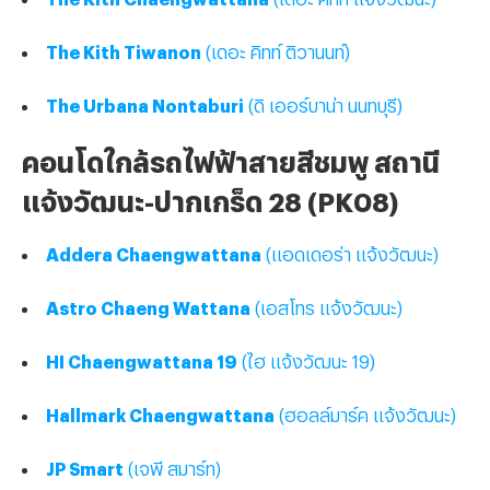
The Kith Tiwanon
(เดอะ คิทท์ ติวานนท์)
The Urbana Nontaburi
(ดิ เออร์บาน่า นนทบุรี)
คอนโดใกล้รถไฟฟ้าสายสีชมพู สถานี
แจ้งวัฒนะ-ปากเกร็ด 28 (PK08)
Addera Chaengwattana
(แอดเดอร่า แจ้งวัฒนะ)
Astro Chaeng Wattana
(เอสโทร แจ้งวัฒนะ)
HI Chaengwattana 19
(ไฮ แจ้งวัฒนะ 19)
Hallmark Chaengwattana
(ฮอลล์มาร์ค แจ้งวัฒนะ)
JP Smart
(เจพี สมาร์ท)