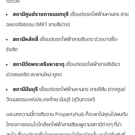
สถานีศูนย์ราชการนนทบุรี
เชื่อมต่อรถไฟฟ้ามหานคร สาย
ฉลองรัชธรรม (MRT สายสีม่วง)
สถานีหลักสี่
เชื่อมต่อรถไฟฟ้าสายสีแดง ช่วงบางซื่อ-
รังสิต
สถานีวัดพระศรีมหาธาตุ
เชื่อมต่อรถไฟฟ้าสายสีเขียว
ช่วงหมอชิต-สะพานใหม่-คูคต
สถานีมีนบุรี
เชื่อมต่อรถไฟฟ้ามหานคร สายสีส้ม ช่วงศูนย์
วัฒนธรรมแห่งประเทศไทย-มีนบุรี (สุวินทวงศ์)
และบทความนี้ทางทีมงาน Propertyhub ก็จะพาไปคุณไปพบกับ
โครงการคอนโดใกล้รถไฟฟ้าสายสีชมพูตามสถานีต่างๆ ที่น่า
สนใจ ซึ่งจะมีรายชื่อโครงการคอนโดไหนบ้างนั้น เราไปเริ่มกันที่