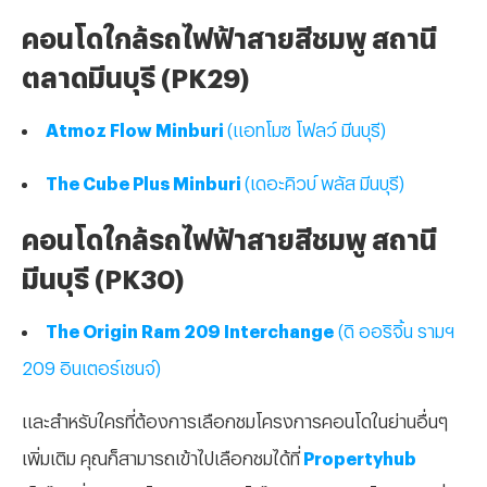
คอนโดใกล้รถไฟฟ้าสายสีชมพู สถานี
ตลาดมีนบุรี (PK29)
Atmoz Flow Minburi
(แอทโมซ โฟลว์ มีนบุรี)
The Cube Plus Minburi
(เดอะคิวบ์ พลัส มีนบุรี)
คอนโดใกล้รถไฟฟ้าสายสีชมพู สถานี
มีนบุรี (PK30)
The Origin Ram 209 Interchange
(ดิ ออริจิ้น รามฯ
209 อินเตอร์เชนจ์)
และสำหรับใครที่ต้องการเลือกชมโครงการคอนโดในย่านอื่นๆ
เพิ่มเติม คุณก็สามารถเข้าไปเลือกชมได้ที่
Propertyhub