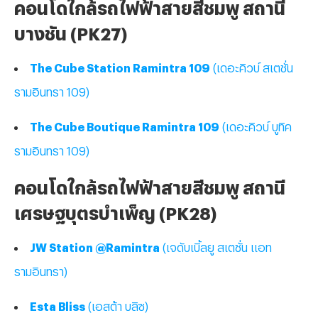
คอนโดใกล้รถไฟฟ้าสายสีชมพู สถานี
บางชัน (PK27)
The Cube Station Ramintra 109
(เดอะคิวบ์ สเตชั่น
รามอินทรา 109)
The Cube Boutique Ramintra 109
(เดอะคิวบ์ บูทิค
รามอินทรา 109)
คอนโดใกล้รถไฟฟ้าสายสีชมพู สถานี
เศรษฐบุตรบำเพ็ญ (PK28)
JW Station
@Ramintra
(เจดับเบิ้ลยู สเตชั่น แอท
รามอินทรา)
Esta Bliss
(เอสต้า บลิซ)