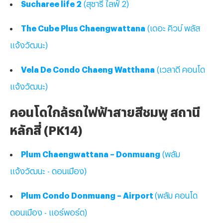
Sucharee life 2
(สุชารี ไลฟ์ 2)
The Cube Plus Chaengwattana
(เดอะ คิวบ์ พลัส
แจ้งวัฒนะ)
Vela De Condo Chaeng Watthana
(เวลาดี คอนโด
แจ้งวัฒนะ)
คอนโดใกล้รถไฟฟ้าสายสีชมพู สถานี
หลักสี่ (PK14)
Plum Chaengwattana – Donmuang
(พลัม
แจ้งวัฒนะ - ดอนเมือง)
Plum Condo Donmuang – Airport
(พลัม คอนโด
ดอนเมือง - แอร์พอร์ต)