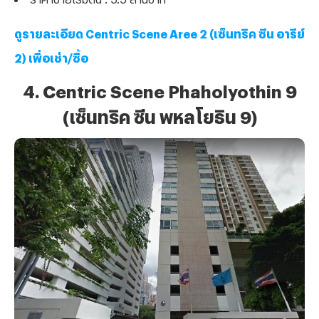
ดูรายละเอียด Centric Scene Aree 2 (เซ็นทริค ซีน อารีย์
2) เพื่อเช่า/ซื้อ
4. Centric Scene Phaholyothin 9
(เซ็นทริค ซีน พหลโยธิน 9)