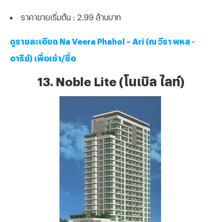
ราคาขายเริ่มต้น : 2.99 ล้านบาท
ดูรายละเอียด Na Veera Phahol – Ari (ณ วีรา พหล -
อารีย์) เพื่อเช่า/ซื้อ
13. Noble Lite (โนเบิล ไลท์)