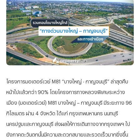
โครงการมอเตอร์เวย์ M81 “บางใหญ่ - กาญจนบุรี” ล่าสุดคืบ
หน้าไปแล้วกว่า 90% โดยโครงการทางหลวงพิเศษระหว่าง
เมือง (มอเตอร์เวย์) M81 บางใหญ่ – กาญจนบุรี มีระยะทาง 96
กิโลเมตร ผ่าน 4 จังหวัด ได้แก่ กรุงเทพมหานคร นนทบุรี
นครปฐมและกาญจนบุรี ส่งผลให้การเดินทางจากกรุงเทพฯ ไป
ยังภาคตะวันตกนั้นมีความสะดวกสบายและรวดเร็วมากยิ่งขึ้น