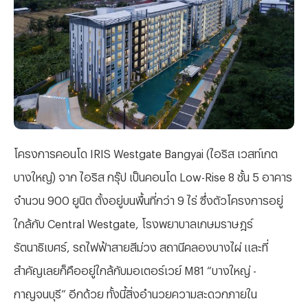
โครงการคอนโด IRIS Westgate Bangyai (ไอริส เวสท์เกต
บางใหญ่) จาก ไอริส กรุ๊ป เป็นคอนโด Low-Rise 8 ชั้น 5 อาคาร
จำนวน 900 ยูนิต ตั้งอยู่บนพื้นที่กว่า 9 ไร่ ซึ่งตัวโครงการอยู่
ใกล้กับ Central Westgate, โรงพยาบาลเกษมราษฎร์
รัตนาธิเบศร์, รถไฟฟ้าสายสีม่วง สถานีคลองบางไผ่ และที่
สำคัญเลยก็คืออยู่ใกล้กับมอเตอร์เวย์ M81 “บางใหญ่ -
กาญจนบุรี” อีกด้วย ทั้งนี้สิ่งอำนวยความสะดวกภายใน