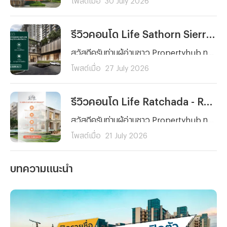
รีวิวคอนโด Life Sathorn Sierra (ไลฟ์ สาทร เซียร์รา) คอนโดพร้อมอยู่ ใกล้ BTS ตลาดพลู ส่วนกลางจัดเต็ม 5 ไร่ เริ่ม 3.69 ลบ.*
สวัสดีครับท่านผู้อ่านชาว Propertyhub ทุก ๆ คน วันนี้ผมมีอีกหนึ่งโครงการที่น่าสนใจมาฝากกัน โดยเฉพาะใครที่กำลังมองหาคอนโดใกล้รถไฟฟ้าที่ตอบโจทย์ทั้งการอยู่อาศัยและการลงทุนย่านฝั่งธนฯ ซึ่งโครงการคอนโดที่ผมนำมาฝากในวันนี้ก็คือ... Life Sathorn Sierra (ไลฟ์ สาทร เซียร์รา) จาก AP นั่นเองครับ
โพสต์เมื่อ
27 July 2026
รีวิวคอนโด Life Ratchada - Rama 9 (ไลฟ์ รัชดา - พระราม 9) คอนโดใหม่ ใจกลาง พระราม 9 ใกล้ MRT 2 สาย ยูนิตน้อย Facility จัดเต็ม! เริ่ม 3.89 ลบ.*
สวัสดีครับท่านผู้อ่านชาว Propertyhub ทุก ๆ คน วันนี้ผมจะพาคุณไปรู้จักกับ Life Ratchada - Rama 9 (ไลฟ์ รัชดา - พระราม 9) คอนโดใหม่จาก AP Thailand ที่ตั้งอยู่บนทำเลศักยภาพใจกลางโซนพระราม 9 - รัชดาภิเษก ภายในซอยรัชดาภิเษก 3 แยก 4 ด้านหลังสถานทูตจีน ที่โดดเด่นด้วยการเดินทางที่สะดวกทั้งรถยนต์และรถไฟฟ้า
โพสต์เมื่อ
21 July 2026
บทความแนะนำ