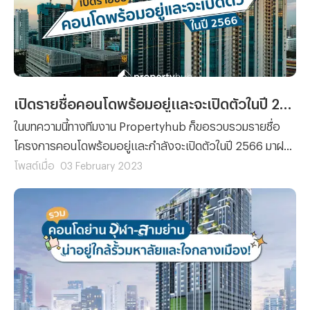
เปิดรายชื่อคอนโดพร้อมอยู่และจะเปิดตัวในปี 2566 ที่น่าสนใจ
ในบทความนี้ทางทีมงาน Propertyhub ก็ขอรวบรวมรายชื่อ
โครงการคอนโดพร้อมอยู่และกำลังจะเปิดตัวในปี 2566 มาฝาก
ซึ่งเราต้องขอแอบกระซิบเลยว่าแต่ละโครงการเพียบพร้อมไป
โพสต์เมื่อ
03 February 2023
ด้วยสิ่งอำนวยความสะดวกที่หลากหลาย และทำเลที่ตั้งที่ง่ายต่อ
การเดินทาง จนทำให้ได้รับความสนใจจากผู้คนทั่วไปและนักลงทุน
ตั้งแต่ยังไม่ได้เริ่มเปิดจอง