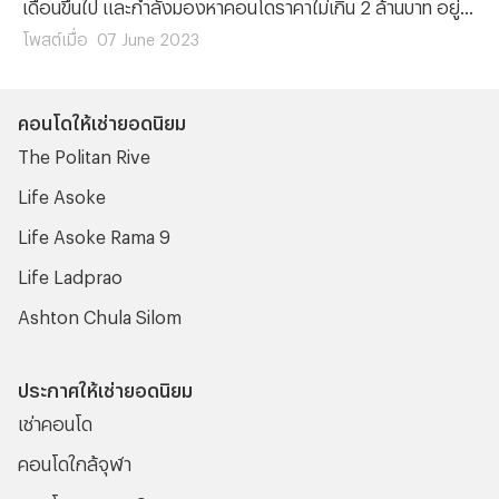
เดือนขึ้นไป และกำลังมองหาคอนโดราคาไม่เกิน 2 ล้านบาท อยู่
บทความนี้ก็คงจะเป็นประโยชน์ให้กับคุณอย่างแน่นอน เพราะว่า
โพสต์เมื่อ
07 June 2023
ทีมงาน Propertyhub ได้รวบรวมรายชื่อโครงการคอนโดที่มี
ราคาไม่เกิน 2 ล้าน (ฉบับอัปเดตล่าสุด) มาฝาก และจะมีรายชื่อ
คอนโดให้เช่ายอดนิยม
ของโครงการคอนโดไหนบ้างนั้น เราไปติดตามข้อมูลที่น่าสนใจนี้
The Politan Rive
พร้อมๆ กันเลย
Life Asoke
Life Asoke Rama 9
Life Ladprao
Ashton Chula Silom
ประกาศให้เช่ายอดนิยม
เช่าคอนโด
คอนโดใกล้จุฬา