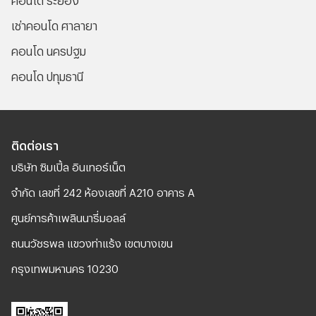
เช่าคอนโด ศาลายา
คอนโด นครปฐม
คอนโด ปทุมธานี
ติดต่อเรา
บริษัท ซิมเปิ้ล อินเทอร์เน็ต
จํากัด เลขที่ 242 ห้องเลขที่ A210 อาคาร A
ศูนย์การค้าเพลินนารี่มอลล์
ถนนวัชรพล แขวงท่าแร้ง เขตบางเขน
กรุงเทพมหานคร 10230