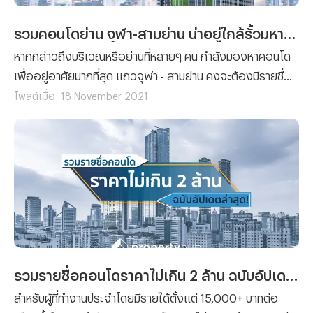
รวมคอนโดย่าน จุฬา-สามย่าน น่าอยู่ใกล้รั้วมหาลัยและใจกลางเมือง!
หากกล่าวถึงบริเวณหรือย่านที่หลายๆ คน กำลังมองหาคอนโด
เพื่ออยู่อาศัยมากที่สุด แถวจุฬา - สามย่าน คงจะต้องมีรายชื่อ
ติดอันดับมาอย่างแน่นอน! เพราะฉะนั้นวันนี้ทีมงาน
โพสต์เมื่อ
18 November 2021
Propertyhub จะพาคุณไปพบกับ “5 คอนโดยอดนิยมในย่าน
จุฬา – สามย่าน” กัน ซึ่งจะมีรายชื่อของคอนโดไหนบ้าง เราไป
ติดตามพร้อมๆ กันเลย!
รวมรายชื่อคอนโดราคาไม่เกิน 2 ล้าน ฉบับอัปเดตล่าสุด (2023)
สำหรับผู้ที่ทำงานประจำโดยมีรายได้ตั้งแต่ 15,000+ บาทต่อ