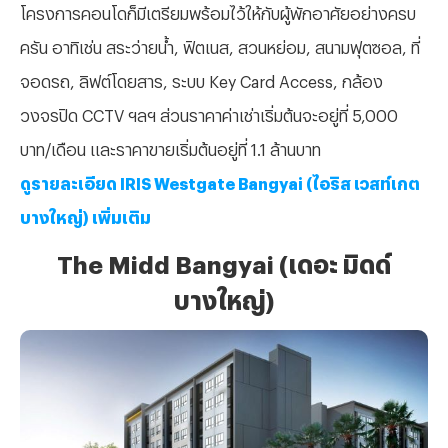
โครงการคอนโดก็มีเตรียมพร้อมไว้ให้กับผู้พักอาศัยอย่างครบ
ครัน อาทิเช่น สระว่ายน้ำ, ฟิตเนส, สวนหย่อม, สนามฟุตซอล, ที่
จอดรถ, ลิฟต์โดยสาร, ระบบ Key Card Access, กล้อง
วงจรปิด CCTV ฯลฯ ส่วนราคาค่าเช่าเริ่มต้นจะอยู่ที่ 5,000
บาท/เดือน และราคาขายเริ่มต้นอยู่ที่ 1.1 ล้านบาท
ดูรายละเอียด IRIS Westgate Bangyai (ไอริส เวสท์เกต
บางใหญ่) เพิ่มเติม
The Midd Bangyai (เดอะ มิดด์
บางใหญ่)