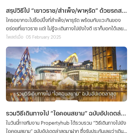
สรุปวิธีไป “เยาวราช/สำเพ็ง/พาหุรัด” ด้วยรถสาธารณะ
ใครอยากจะไปช็อปปิ้งที่สำเพ็ง/พารุรัด พร้อมกับแวะกินของ
อร่อยที่เยาวราช แต่! ไม่รู้จะเดินทางไปยังไงดี เราก็บอกได้เลย
ว่าบทความนี้มีคำตอบ! เพราะวันนี้ทีมงาน Propertyhub ได้
โพสต์เมื่อ
05 February 2025
รวบรวมวิธีไปเยาวราช สำเพ็งและพาหุรัด ด้วยรถสาธารณะมา
ฝาก!
รวมวิธีเดินทางไป “ไอคอนสยาม” ฉบับอัปเดตล่าสุด
ในวันนี้ทางทีมงาน Propertyhub ได้รวบรวม “วิธีเดินทางไปยัง
ไอคอนสยาม” ฉบับอัปเดตล่าสุดมาฝาก ซึ่งรับประกันเลยว่าเดิน