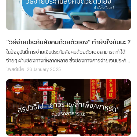
“วิธีจ่ายประกันสังคมด้วยตัวเอง” ทำยังไงกันนะ ?
ในปัจจุบันนี้การจ่ายเงินประกันสังคมด้วยตัวเองสามารถทำได้
ง่ายๆ ผ่านช่องทางที่หลากหลาย ซึ่งช่องทางการจ่ายเงินประกัน
สังคมด้วยตัวเองจะมีช่องทางไหนบ้างนั้น เราไปติดตามข้อมูล
โพสต์เมื่อ
28 January 2025
ที่ทางทีมงาน Propertyhub นำมาฝากพร้อมๆ กันเลย