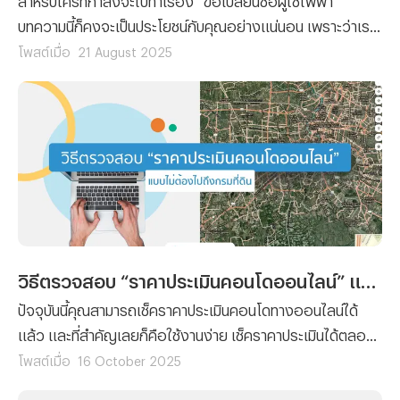
บทความนี้ก็คงจะเป็นประโยชน์กับคุณอย่างแน่นอน เพราะว่าเรา
ได้รวบรวมขั้นตอนการยื่นเรื่องขอเปลี่ยนชื่อผู้ใช้ไฟฟ้า พร้อม
โพสต์เมื่อ
21 August 2025
กับลิสต์รายชื่อเอกสารที่คุณจะต้องจัดเตรียมมาฝาก
วิธีตรวจสอบ “ราคาประเมินคอนโดออนไลน์” แบบไม่ต้องไปถึงกรมที่ดิน
ปัจจุบันนี้คุณสามารถเช็คราคาประเมินคอนโดทางออนไลน์ได้
แล้ว และที่สำคัญเลยก็คือใช้งานง่าย เช็คราคาประเมินได้ตลอด
24 ชั่วโมง โดยที่ไม่ต้องเสียเวลาและค่าเดินทางไปยังกรมที่ดิน
โพสต์เมื่อ
16 October 2025
เพราะฉะนั้นทางทีมงาน Propertyhub จึงจะขอนำวิธีตรวจสอบ