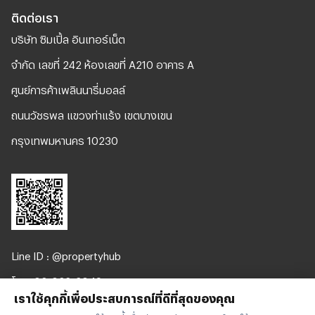
ติดต่อเรา
บริษัท ซิมเปิ้ล อินเทอร์เน็ต
จํากัด เลขที่ 242 ห้องเลขที่ A210 อาคาร A
ศูนย์การค้าเพลินนารี่มอลล์
ถนนวัชรพล แขวงท่าแร้ง เขตบางเขน
กรุงเทพมหานคร 10230
Line ID : @propertyhub
โทร. 02-026-3049
เราใช้คุกกี้เพื่อประสบการณ์ที่ดีที่สุดของคุณ
support@propertyhub.in.th