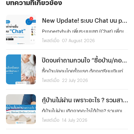
บทความที่เกี่ยวข้อง
New Update! ระบบ Chat บน propertyhub.in.th
Propertyhub เพิ่มระบบแชท (Chat) เพื่อเพิ่มความสะดวกให้การสื่อสารกันมากยิ่งขึ้นระหว่างผู้ค้นหาอสังหาฯ และผู้ลงประกาศ ซึ่งสามารถใช้ได้พร้อมกัน ในวันที่ 18 ส.ค. 69 ทั้งบนเว็บไซต์ และ Application | *ไม่มีค่าใช้จ่าย สามารถใช้ฟรีได้ทุกท่าน
โพสต์เมื่อ
07 August 2026
ปิดจบคำถามกวนใจ “ซื้อบ้าน/คอนโดครั้งแรก” ต้องเตรียมเงินเท่าไหร่กันแน่ ?
ซื้อบ้าน/คอนโดครั้งแรก ต้องเตรียมเงินเท่าไหร่กันแน่ ? รวมทุกค่าใช้จ่ายตั้งแต่เงินจอง เงินดาวน์ ค่าโอน ค่าจดจำนอง ไปจนถึงเงินสำรองหลังย้ายเข้าอยู่ พร้อมตัวอย่างการคำนวณจริงและเทคนิควางแผนการเงิน อ่านจบ ซื้อบ้านได้อย่างมั่นใจ
โพสต์เมื่อ
22 July 2026
กู้บ้านไม่ผ่าน เพราะอะไร ? รวมสาเหตุ วิธีแก้และวิธีเตรียมตัวก่อนยื่นกู้ใหม่
กู้บ้านไม่ผ่าน เกิดจากอะไรได้บ้าง? รวมสาเหตุหลักที่ธนาคารปฏิเสธสินเชื่อบ้านแบบละเอียด พร้อมวิธีแก้ไขทีละขั้นตอน และเทคนิคเตรียมตัวก่อนยื่นกู้ใหม่ให้ผ่านฉลุย
โพสต์เมื่อ
14 July 2026