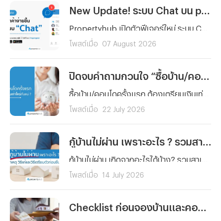
New Update! ระบบ Chat บน propertyhub.in.th
Propertyhub เปิดตัวฟีเจอร์ใหม่ ระบบ Chat ที่ช่วยให้ผู้ลงประกาศและผู้ค้นหาอสังหาฯ สามารถพูดคุยสอบถามข้อมูลกันได้โดยตรงบนเว็บไซต์ ไม่ว่าาจะเป็น การสอบถามรายละเอียดทรัพย์ นัดหมายเข้าชม หรือข้อมูลเกี่ยวกับการซื้อและการเช่า ที่สามารถพูดคุยกันได้สะดวกยิ่งขึ้น โดยจะเริ่มใช้งานพร้อมกัน วันที่ 18 ส.ค. 69 ทั้งบนเว็บไซต์และแอปพลิเคชัน
โพสต์เมื่อ
07 August 2026
ปิดจบคำถามกวนใจ “ซื้อบ้าน/คอนโดครั้งแรก” ต้องเตรียมเงินเท่าไหร่กันแน่ ?
ซื้อบ้าน/คอนโดครั้งแรก ต้องเตรียมเงินเท่าไหร่กันแน่ ? รวมทุกค่าใช้จ่ายตั้งแต่เงินจอง เงินดาวน์ ค่าโอน ค่าจดจำนอง ไปจนถึงเงินสำรองหลังย้ายเข้าอยู่ พร้อมตัวอย่างการคำนวณจริงและเทคนิควางแผนการเงิน อ่านจบ ซื้อบ้านได้อย่างมั่นใจ
โพสต์เมื่อ
22 July 2026
กู้บ้านไม่ผ่าน เพราะอะไร ? รวมสาเหตุ วิธีแก้และวิธีเตรียมตัวก่อนยื่นกู้ใหม่
กู้บ้านไม่ผ่าน เกิดจากอะไรได้บ้าง? รวมสาเหตุหลักที่ธนาคารปฏิเสธสินเชื่อบ้านแบบละเอียด พร้อมวิธีแก้ไขทีละขั้นตอน และเทคนิคเตรียมตัวก่อนยื่นกู้ใหม่ให้ผ่านฉลุย
โพสต์เมื่อ
14 July 2026
Checklist ก่อนจองบ้านและคอนโด รวมสิ่งที่ต้องเช็กก่อนวางเงินจอง