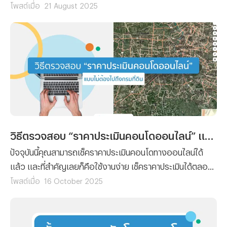
ได้รวบรวมขั้นตอนการยื่นเรื่องขอเปลี่ยนชื่อผู้ใช้ไฟฟ้า พร้อม
โพสต์เมื่อ
21 August 2025
กับลิสต์รายชื่อเอกสารที่คุณจะต้องจัดเตรียมมาฝาก
วิธีตรวจสอบ “ราคาประเมินคอนโดออนไลน์” แบบไม่ต้องไปถึงกรมที่ดิน
ปัจจุบันนี้คุณสามารถเช็คราคาประเมินคอนโดทางออนไลน์ได้
แล้ว และที่สำคัญเลยก็คือใช้งานง่าย เช็คราคาประเมินได้ตลอด
24 ชั่วโมง โดยที่ไม่ต้องเสียเวลาและค่าเดินทางไปยังกรมที่ดิน
โพสต์เมื่อ
16 October 2025
เพราะฉะนั้นทางทีมงาน Propertyhub จึงจะขอนำวิธีตรวจสอบ
“ราคาประเมินคอนโดออนไลน์” มาฝาก