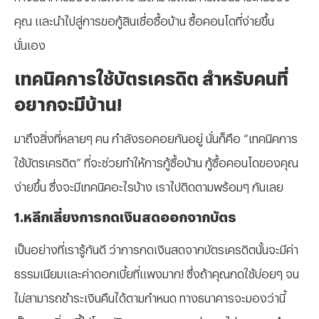
คุณ และนำไปสู่การขอกู้สินเชื่อซื้อบ้าน ซื้อคอนโดที่ง่ายขึ้น
นั่นเอง
เทคนิคการใช้บัตรเครดิต สำหรับคนที่
อยากจะมีบ้าน!
มาถึงสิ่งที่หลายๆ คน กำลังรอคอยกันอยู่ นั่นก็คือ “เทคนิคการ
ใช้บัตรเครดิต” ที่จะช่วยทำให้การกู้ซื้อบ้าน กู้ซื้อคอนโดของคุณ
ง่ายขึ้น ซึ่งจะมีเทคนิคอะไรบ้าง เราไปติดตามพร้อมๆ กันเลย
1.หลีกเลี่ยงการกดเงินสดออกจากบัตร
เป็นอย่างที่เรารู้กันดี ว่าการกดเงินสดจากบัตรเครดิตนั้นจะมีค่า
ธรรมเนียมและค่าดอกเบี้ยที่แพงมาก! ซึ่งถ้าคุณกดใช้บ่อยๆ จน
ไม่สามารถชำระเงินคืนได้ตามกำหนด ทางธนาคารจะมองว่านี้