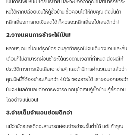
เป็นการเพิ่มหนี้ไปโดยปริยาย และจะมองว่าคุณไม่สามารถชำระ
หนี้ได้หากปล่อยเงินให้กู้ซื้อบ้าน ซื้อคอนโดให้กับคุณ ดังนั้นถ้า
หลีกเลี่ยงการกดเงินสดได้ ก็ควรจะหลีกเลี่ยงไปเลยดีกว่า!
2.วางแผนการชำระให้เป็น!
หลายๆ คน ที่มัวแต่รูดบัตร จนสุดท้ายรูดไปจนเต็มวงเงินและสิ้น
เดือนก็ไม่สามารถผ่อนชำระได้ตรงตามเวลาที่กำหนด ส่งผลให้
ประวัติทางการเงินเสียเอาง่ายๆ และถ้ามีการคำนวณมาแล้วว่า
คุณมีหนี้ที่ต้องชำระเกินกว่า 40% ของรายได้ เราขอบอกเลยว่า
มันจะมีผลด้านลบต่อการพิจารณาอนุมัติเงินกู้ซื้อบ้าน กู้ซื้อคอน
โดอย่างแน่นอน!
3.จ่ายเต็มจำนวนย่อมดีกว่า
แม้ว่าบัตรเครดิตจะสามารถผ่อนจ่ายชำระขั้นต่ำได้ แต่! ถ้าคุณ