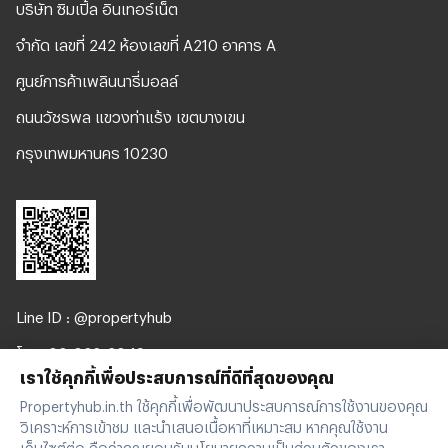
บริษัท ซิมเปิ้ล อินเทอร์เน็ต
จํากัด เลขที่ 242 ห้องเลขที่ A210 อาคาร A
ศูนย์การค้าเพลินนารี่มอลล์
ถนนวัชรพล แขวงท่าแร้ง เขตบางเขน
กรุงเทพมหานคร 10230
Line ID : @propertyhub
โทร. 02-026-3049
เราใช้คุกกี้เพื่อประสบการณ์ที่ดีที่สุดของคุณ
support@propertyhub.in.th
Propertyhub.in.th ใช้คุกกี้เพื่อพัฒนาประสบการณ์การใช้งานของคุณ
วิเคราะห์การเข้าชม และนำเสนอเนื้อหาที่เหมาะสม หากคุณใช้งาน
เว็บไซต์ต่อ ถือว่าคุณยอมรับนโยบายความเป็นส่วนตัวของเรา