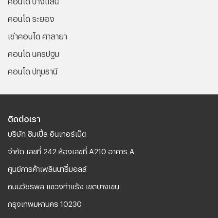
คอนโด ระยอง
เช่าคอนโด ศาลายา
คอนโด นครปฐม
คอนโด ปทุมธานี
ติดต่อเรา
บริษัท ซิมเปิ้ล อินเทอร์เน็ต
จํากัด เลขที่ 242 ห้องเลขที่ A210 อาคาร A
ศูนย์การค้าเพลินนารี่มอลล์
ถนนวัชรพล แขวงท่าแร้ง เขตบางเขน
กรุงเทพมหานคร 10230