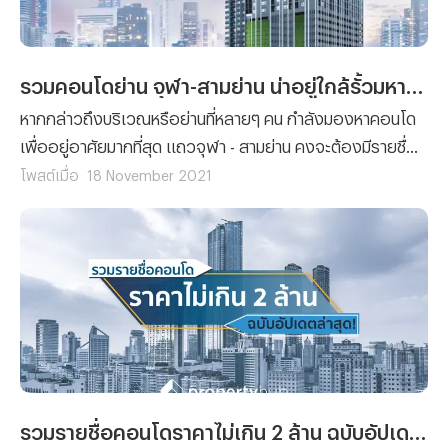
รวมคอนโดย่าน จุฬา-สามย่าน น่าอยู่ใกล้รั้วมหาลัยและใจกลางเมือง!
หากกล่าวถึงบริเวณหรือย่านที่หลายๆ คน กำลังมองหาคอนโด
เพื่ออยู่อาศัยมากที่สุด แถวจุฬา - สามย่าน คงจะต้องมีรายชื่อ
ติดอันดับมาอย่างแน่นอน! เพราะฉะนั้นวันนี้ทีมงาน
โพสต์เมื่อ
18 November 2021
Propertyhub จะพาคุณไปพบกับ “5 คอนโดยอดนิยมในย่าน
จุฬา – สามย่าน” กัน ซึ่งจะมีรายชื่อของคอนโดไหนบ้าง เราไป
ติดตามพร้อมๆ กันเลย!
รวมรายชื่อคอนโดราคาไม่เกิน 2 ล้าน ฉบับอัปเดตล่าสุด (2023)