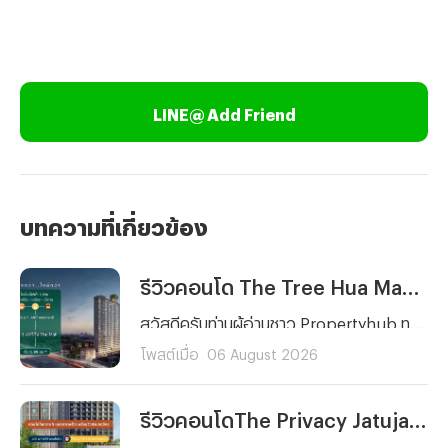
LINE@ Add Friend
บทความที่เกี่ยวข้อง
รีวิวคอนโด The Tree Hua Mak Interchange (เดอะ ทรี หัวหมาก อินเตอร์เชนจ์) คอนโดพร้อมอยู่ ใกล้รถไฟฟ้า 3 สาย ติด The Mall บางกะปิ เริ่ม 1.89 ลบ.*
สวัสดีครับท่านผู้อ่านชาว Propertyhub ทุก ๆ คน วันนี้ผมจะพาคุณไปรีวิวโครงการคอนโดพร้อมอยู่บนทำเลศักยภาพย่านรามคำแหงอย่าง The Tree Hua Mak Interchange (เดอะ ทรี หัวหมาก อินเตอร์เชนจ์) จาก พฤกษา เรียลเอสเตท ครับ โดยโครงการแห่งนี้ตั้งอยู่บนถนนรามคำแหง ด้านหลัง The Mall บางกะปิ ซึ่งการเดินทางก็สะดวกสบายไม่ว่าจะเป็นรถยนต์ รถไฟฟ้า และเรือ เนื่องจากตัวโครงการอยู่ห่างจากสถานีลำสาลี Interchange เพียงประมาณ 300 เมตร และท่าเรือ The Mall บางกะปิ ประมาณ 450 เมตร
โพสต์เมื่อ
06 August 2026
รีวิวคอนโดThe Privacy Jatujak (เดอะ ไพรเวซี่ จตุจักร) คอนโดพร้อมอยู่ วิวสวนจตุจักร ใกล้ MRT พหลโยธิน และ BTS ห้าแยกลาดพร้าว เริ่ม 3.69 ล้านบาท*