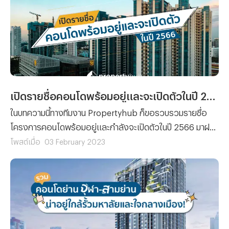
เปิดรายชื่อคอนโดพร้อมอยู่และจะเปิดตัวในปี 2566 ที่น่าสนใจ
ในบทความนี้ทางทีมงาน Propertyhub ก็ขอรวบรวมรายชื่อ
โครงการคอนโดพร้อมอยู่และกำลังจะเปิดตัวในปี 2566 มาฝาก
ซึ่งเราต้องขอแอบกระซิบเลยว่าแต่ละโครงการเพียบพร้อมไป
โพสต์เมื่อ
03 February 2023
ด้วยสิ่งอำนวยความสะดวกที่หลากหลาย และทำเลที่ตั้งที่ง่ายต่อ
การเดินทาง จนทำให้ได้รับความสนใจจากผู้คนทั่วไปและนักลงทุน
ตั้งแต่ยังไม่ได้เริ่มเปิดจอง