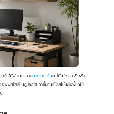
างต้นไม้ฟอกอากาศ
กระถางเล็ก
บนโต๊ะทำงานหรือชั้น
ไซส์มินิดูมีชีวิตชีวาขึ้นทันทีโดยไม่แย่งพื้นที่ใช้
าน
026