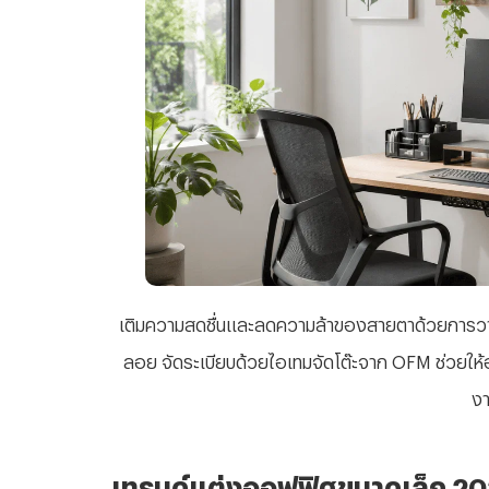
เติมความสดชื่นและลดความล้าของสายตาด้วยการว
ลอย จัดระเบียบด้วยไอเทมจัดโต๊ะจาก OFM ช่วยให้ออฟฟิศ
ง
เทรนด์แต่งออฟฟิศขนาดเล็ก 2