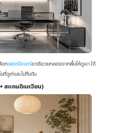
ลือก
เฟอร์นิเจอร์
ขาเรียวยกลอยจากพื้นให้ดูเบา ได้
ที่ดูเท่และไม่ทึบตัน
น + สแกนดิเนเวียน)