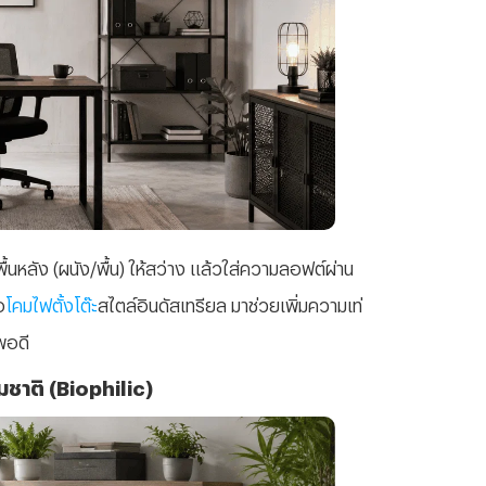
้นหลัง (ผนัง/พื้น) ให้สว่าง แล้วใส่ความลอฟต์ผ่าน
อ
โคมไฟตั้งโต๊ะ
สไตล์อินดัสเทรียล มาช่วยเพิ่มความเท่
พอดี
มชาติ (Biophilic)