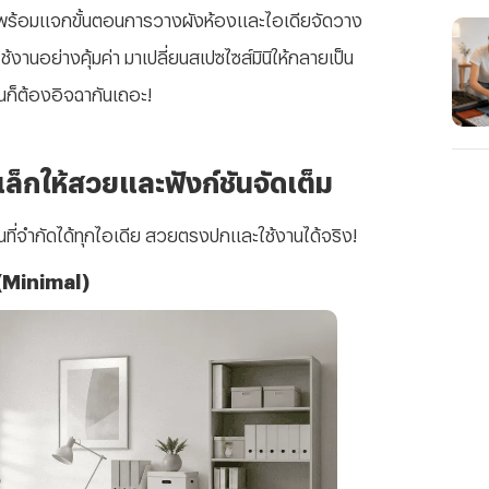
พร้อมแจกขั้นตอนการวางผังห้องและไอเดียจัดวาง
ช้งานอย่างคุ้มค่า มาเปลี่ยนสเปซไซส์มินิให้กลายเป็น
นก็ต้องอิจฉากันเถอะ!
็กให้สวยและฟังก์ชันจัดเต็ม
นที่จำกัดได้ทุกไอเดีย สวยตรงปกและใช้งานได้จริง!
 (Minimal)