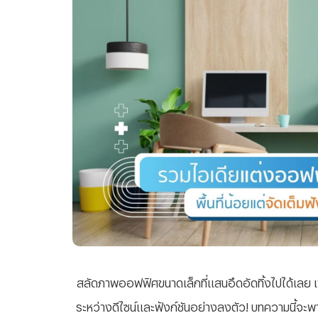
สลัดภาพออฟฟิศขนาดเล็กที่แสนอึดอัดทิ้งไปได้เล
ระหว่างดีไซน์และฟังก์ชันอย่างลงตัว! บทความนี้