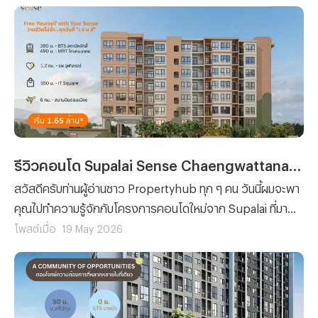
Pruksa Real Estate ที่มาพร้อมแนวคิด “เจิดจรัญ ชีวิตเจิด ๆ
กับดีไซน์สุดชิค” โดยตัวโครงการตั้งอยู่ติดถนนใหญ่
จรัญสนิทวงศ์ และอยู่ใกล้ MRT บางพลัด เพียง 150 เมตร*
รีวิวคอนโด Supalai Sense Chaengwattana - Laksi (ศุภาลัย เซนส์ แจ้งวัฒนะ - หลักสี่) คอนใหม่ ใกล้รถไฟฟ้าถึง 2 สาย(สายสีแดงและชมพู) เริ่ม 1.65 ลบ.*
สวัสดีครับท่านผู้อ่านชาว Propertyhub ทุก ๆ คน วันนี้ผมจะพา
คุณไปทำความรู้จักกับโครงการคอนโดใหม่จาก Supalai ที่มา
พร้อมจุดเด่นในเรื่องของทำเลและความสะดวกในการเดินทาง
โพสต์เมื่อ
19 May 2026
โดยโครงการคอนโดแห่งนี้ตั้งอยู่บนทำเลแจ้งวัฒนะ ซึ่งถือได้
ว่าเป็นอีกหนึ่งทำเลศักยภาพที่รายล้อมไปด้วยแหล่งงานสำคัญ
อาคารสำนักงานและสิ่งอำนวยความสะดวกครบครัน อีกทั้งยัง
อยู่ใกล้กับรถไฟฟ้าถึง 2 สาย ทั้งรถไฟฟ้าสายสีแดงและ