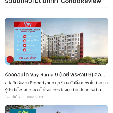
รีวิวคอนโด Vay Rama 9 (เวย์ พระราม 9) คอนโดใหม่ เฟอร์ครบฯ ในโซน New CBD พระราม 9 เริ่มเพียง 2.29 ลบ.*
สวัสดีครับชาว Propertyhub ทุก ๆ คน วันนี้ผมจะพาไปทำความ
รู้จักกับโครงการคอนโดใหม่แกะกล่องบนทำเลศักยภาพย่าน
New CBD พระราม 9 อย่าง VAY Rama 9 (เวย์ พระราม 9)
โพสต์เมื่อ
15 June 2026
จาก Sansiri