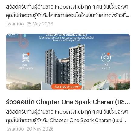
สวัสดีครับท่านผู้อ่านชาว Propertyhub ทุก ๆ คน วันนี้ผมจะพา
คุณไปทำความรู้จักกับโครงการคอนโดใหม่บนทำเลลาดพร้าวที่
กำลังได้รับความสนใจเป็นอย่างมากในตอนนี้ เนื่องจากตัว
โพสต์เมื่อ
25 May 2026
โครงการตั้งอยู่บริเวณต้นซอยลาดพร้าว 102 เขต
วังทองหลาง กรุงเทพมหานคร ซึ่งถือว่าเป็นทำเลที่เดินทาง
สะดวกมากครับ เพราะอยู่ห่างจากถนนลาดพร้าวเพียงประมาณ
200 เมตร* และยังสามารถเดินไปยังรถไฟฟ้าสายสีเหลือง
สถานีลาดพร้าว 83 ได้ในระยะประมาณ 250 เมตร* เท่านั้น และ
โครงการที่ผมกำลังจะกล่าวถึงก็คือ Plum Condo East
Ladprao (พลัมคอนโด อีสต์ ลาดพร้าว) จากพฤกษานั่นเอง
ครับ
รีวิวคอนโด Chapter One Spark Charan (แชปเตอร์ วัน สปาร์ค จรัญ) คอนโดใหม่พร้อมอยู่ ใกล้ MRT บางพลัด 150 ม.* วิวแม่น้ำเจ้าพระยา พร้อมพื้นที่สีเขียวกว่า 3 ไร่
สวัสดีครับท่านผู้อ่านชาว Propertyhub ทุก ๆ คน วันนี้ผมจะพา
คุณไปทำความรู้จักกับ Chapter One Spark Charan (แชป
เตอร์ วัน สปาร์ค จรัญ) คอนโดใหม่วิวแม่น้ำเจ้าพระยา จาก
โพสต์เมื่อ
20 May 2026