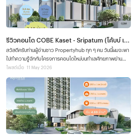
รถไฟฟ้าสายสีชมพู ที่จะช่วยให้การเดินทางเข้า – ออกเมืองเป็น
เรื่องง่ายมากยิ่งขึ้นครับ และโครงการที่ผมกำลังจะกล่าวถึงก็
คือ Supalai Sense Chaengwattana - Laksi (ศุภาลัย เซนส์
แจ้งวัฒนะ - หลักสี่) นั่นเองครับ
รีวิวคอนโด COBE Kaset - Sripatum (โค้บบ์ เกษตร - ศรีปทุม) คอนโดใหม่พร้อมอยู่ ติด BTS บางบัว เฟอร์ฯ ครบ เพดานห้องสูง 4.7 เมตร เริ่ม 3.19 ลบ.*
สวัสดีครับท่านผู้อ่านชาว Propertyhub ทุก ๆ คน วันนี้ผมจะพา
ไปทำความรู้จักกับโครงการคอนโดใหม่บนทำเลศักยภาพย่าน
พหลโยธิน ที่เรียกได้ว่าโดดเด่นทั้งเรื่องการเดินทางและการอยู่
โพสต์เมื่อ
11 May 2026
อาศัยแบบคนรุ่นใหม่เลยครับ และโครงการที่ผมกำลังจะพาไป
รีวิวในวันนี้ก็คือ COBE Kaset - Sripatum (โค้บบ์ เกษตร -
ศรีปทุม) จาก SC Asset นั่นเองครับ