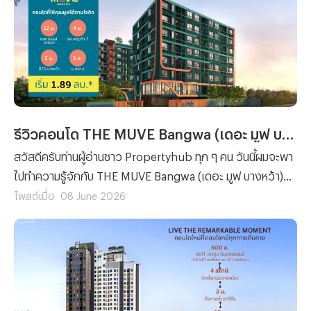
รีวิวคอนโด THE MUVE Bangwa (เดอะ มูฟ บางหว้า) คอนโดใหม่พร้อมอยู่ ใกล้ Interchange บางหว้า ติด ม.สยาม เริ่ม 1.89 ลบ.*
สวัสดีครับท่านผู้อ่านชาว Propertyhub ทุก ๆ คน วันนี้ผมจะพา
ไปทำความรู้จักกับ THE MUVE Bangwa (เดอะ มูฟ บางหว้า)
คอนโดพร้อมอยู่จาก Sansiri ที่ตั้งอยู่บนทำเลศักยภาพย่านฝั่ง
โพสต์เมื่อ
08 June 2026
ธนบุรี ภายในซอยเพชรเกษม 38 ห่างจากถนนเพชรเกษมเพียง
160 เมตร* และอยู่ใกล้กับสถานีบางหว้า จุด Interchange
ระหว่าง BTS สายสีเขียวและ MRT สายสีน้ำเงิน ประมาณ 2
นาที* เท่านั้น