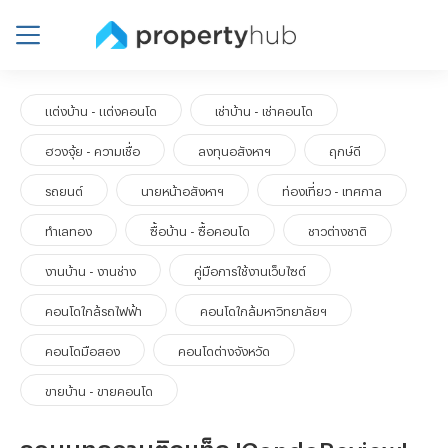
แต่งบ้าน - แต่งคอนโด
เช่าบ้าน - เช่าคอนโด
ฮวงจุ้ย - ความเชื่อ
ลงทุนอสังหาฯ
ฤกษ์ดี
รถยนต์
นายหน้าอสังหาฯ
ท่องเที่ยว - เทศกาล
ทำเลทอง
ซื้อบ้าน - ซื้อคอนโด
ชาวต่างชาติ
งานบ้าน - งานช่าง
คู่มือการใช้งานเว็บไซต์
คอนโดใกล้รถไฟฟ้า
คอนโดใกล้มหาวิทยาลัยฯ
คอนโดมือสอง
คอนโดต่างจังหวัด
ขายบ้าน - ขายคอนโด
รวมบทความติดแท็ก 'CondoReview'