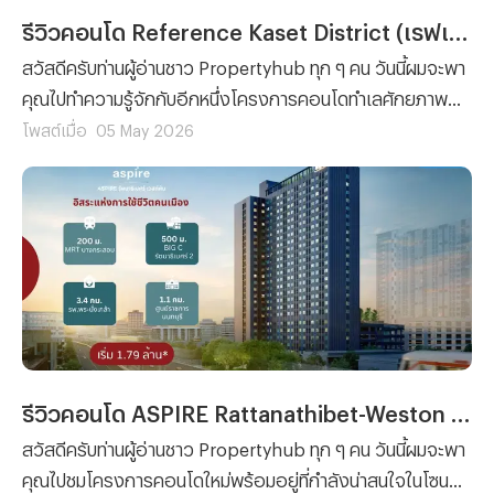
รีวิวคอนโด Reference Kaset District (เรฟเฟอเรนซ์ เกษตร ดิสทริค) คอนโดใหม่ ตรงข้าม ม.เกษตรฯ ห้องเพดานสูง 4.8 ม. ใกล้รถไฟฟ้า 2 สาย
สวัสดีครับท่านผู้อ่านชาว Propertyhub ทุก ๆ คน วันนี้ผมจะพา
คุณไปทำความรู้จักกับอีกหนึ่งโครงการคอนโดทำเลศักยภาพ
ใกล้ ม.เกษตรฯ บางเขน ที่เรียกได้ว่าตอบโจทย์ทั้งการอยู่อาศัย
โพสต์เมื่อ
05 May 2026
และการลงทุนได้อย่างลงตัวครับ โดยโครงการที่ผมกำลังจะพูด
ถึงก็คือ Reference Kaset District (เรฟเฟอเรนซ์ เกษตร ดิส
ทริค) จาก SC Asset
รีวิวคอนโด ASPIRE Rattanathibet-Weston (แอสปาย รัตนาธิเบศร์-เวสต์ตัน) คอนโดใหม่พร้อมอยู่ ใกล้รถไฟฟ้า MRT ถึง 2 สถานี พร้อมส่วนขนาดกลางใหญ่ เริ่ม 1.79 ลบ.*
สวัสดีครับท่านผู้อ่านชาว Propertyhub ทุก ๆ คน วันนี้ผมจะพา
คุณไปชมโครงการคอนโดใหม่พร้อมอยู่ที่กำลังน่าสนใจในโซน