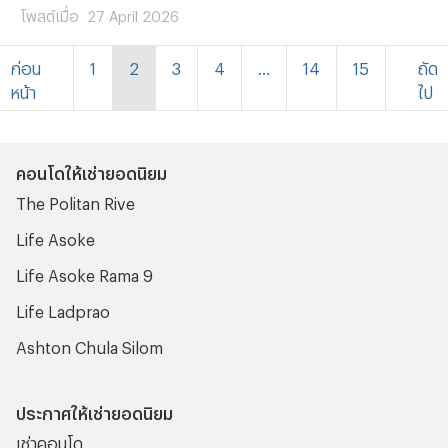
นนทบุรี ซึ่งมาพร้อมกับจุดเด่นเรื่องทำเลที่ตั้งใกล้รถไฟฟ้า MRT
โพสต์เมื่อ
27 April 2026
สายสีม่วง ถึง 2 สถานี ได้แก่สถานีบางกระสอ และสถานีศูนย์
ก่อน
1
2
3
4
...
14
15
ถัด
ราชการนนทบุรี ซึ่งนั่นก็คือโครงการคอนโด ASPIRE
หน้า
ไป
Rattanathibet-Weston (แอสปาย รัตนาธิเบศร์-เวสต์ตัน)
นั่นเองครับ
คอนโดให้เช่ายอดนิยม
The Politan Rive
Life Asoke
Life Asoke Rama 9
Life Ladprao
Ashton Chula Silom
ประกาศให้เช่ายอดนิยม
เช่าคอนโด