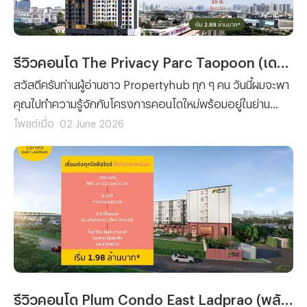
รีวิวคอนโด The Privacy Parc Taopoon (เดอะ ไพรเวซี่ พาร์ค เตาปูน) คอนโดใหม่พร้อมอยู่ ใกล้ MRT เตาปูน ติดถนนใหญ่ ในสไตล์ Tropical Modern เริ่ม 2.69 ลบ*
สวัสดีครับท่านผู้อ่านชาว Propertyhub ทุก ๆ คน วันนี้ผมจะพา
คุณไปทำความรู้จักกับโครงการคอนโดใหม่พร้อมอยู่ในย่าน
บางซื่อ-เตาปูน ที่น่าสนใจไม่น้อย เพราะตั้งอยู่บนทำเลศักยภาพ
โพสต์เมื่อ
02 June 2026
ติดถนนกรุงเทพฯ-นนทบุรี ซึ่งถือเป็นหนึ่งในทำเลที่เดินทางเข้า
เมืองได้สะดวก โดยตัวโครงการอยู่ห่างจาก MRT เตาปูน อินเต
อร์เชนจ์ เพียง 550 เมตร* เท่านั้น และโครงการคอนโดที่ผม
กำลังจะพาทุกคนไปทำความรู้จักในวันนี้ก็คือ The Privacy Parc
Taopoon (เดอะ ไพรเวซี่ พาร์ค เตาปูน) จาก พฤกษา เรียลเอส
เตท นั่นเองครับ
รีวิวคอนโด Plum Condo East Ladprao (พลัมคอนโด อีสต์ ลาดพร้าว) คอนโดใหม่ ใกล้ MRT ลาดพร้าว 83 เพียง 250 เมตร* เริ่ม 1.98 ลบ.