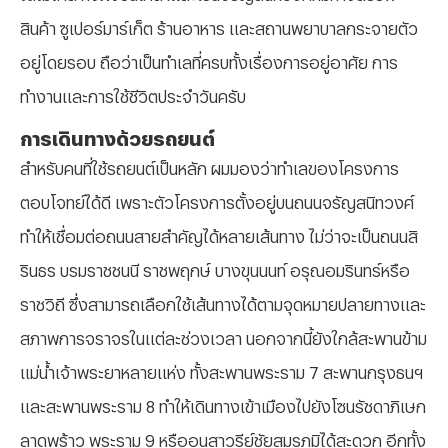
สินค้า ซูเปอร์มาร์เก็ต ร้านอาหาร และสถานพยาบาลกระจายตัว
อยู่โดยรอบ ถือว่าเป็นทำเลที่ครบทั้งเรื่องการอยู่อาศัย การ
ทำงานและการใช้ชีวิตประจำวันครับ
การเดินทางด้วยรถยนต์
สำหรับคนที่ใช้รถยนต์เป็นหลัก ผมมองว่าทำเลของโครงการ
ตอบโจทย์ได้ดี เพราะตัวโครงการตั้งอยู่บนถนนจรัญสนิทวงศ์
ทำให้เชื่อมต่อถนนสายสำคัญได้หลายเส้นทาง ไม่ว่าจะเป็นถนนสิ
รินธร บรมราชชนนี ราชพฤกษ์ บางขุนนนท์ อรุณอมรินทร์หรือ
ราชวิถี ซึ่งสามารถเลือกใช้เส้นทางได้ตามจุดหมายปลายทางและ
สภาพการจราจรในแต่ละช่วงเวลา นอกจากนี้ยังใกล้สะพานข้าม
แม่น้ำเจ้าพระยาหลายแห่ง ทั้งสะพานพระราม 7 สะพานกรุงธนฯ
และสะพานพระราม 8 ทำให้เดินทางเข้าเมืองไปยังโซนรัชดาภิเษก
ลาดพร้าว พระราม 9 หรืออนุสาวรีย์ชัยสมรภูมิได้สะดวก อีกทั้ง