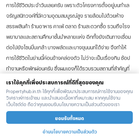
การใช้ชีวิตประจำวันเลยครับ เพราะตัวโครงการตั้งอยู่บนทำเล
จรัญสนิทวงศ์ที่มีความอุดมสมบูรณ์สูง รายล้อมไปด้วยห้าง
สรรพสินค้า ร้านอาหาร คาเฟ่ ตลาด ร้านสะดวกซื้อ รวมถึงโรง
พยาบาลและสถานศึกษาชั้นนำหลายแห่ง อีกทั้งยังเดินทางเชื่อม
ต่อไปยังโซนปิ่นเกล้า บางพลัดและบางขุนนนท์ได้ง่าย จึงทำให้
การใช้ชีวิตในย่านนี้ค่อนข้างคล่องตัว ไม่ว่าจะเป็นเรื่องกิน ช้อป
ทำงานหรือพักผ่อนครับ ซึ่งผมเองก็ได้รวบรวมสถานที่สำคัญที่
อยู่ใกล้กับโครงการคอนโด Chapter One Spark Charan (แช
เราใช้คุกกี้เพื่อประสบการณ์ที่ดีที่สุดของคุณ
ปเตอร์ วัน สปาร์ค จรัญ) มาฝากดังนี้ครับ (ไม่เรียงจากความ
Propertyhub.in.th ใช้คุกกี้เพื่อพัฒนาประสบการณ์การใช้งานของคุณ
วิเคราะห์การเข้าชม และนำเสนอเนื้อหาที่เหมาะสม หากคุณใช้งาน
ใกล้นะครับ)
เว็บไซต์ต่อ ถือว่าคุณยอมรับนโยบายความเป็นส่วนตัวของเรา
ช่างชุ่ย
ยอมรับทั้งหมด
White Mall
อ่านนโยบายความเป็นส่วนตัว