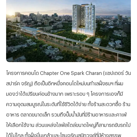
โครงการคอนโด
Chapter One Spark Charan (แชปเตอร์ วัน
สปาร์ค จรัญ) ถือเป็นอีกหนึ่งคอนโดใหม่บนทำเลฝั่งธนฯ ที่ผม
มองว่าได้เปรียบค่อนข้างมาก เพราะรอบ ๆ โครงการเองก็มี
ความอุดมสมบูรณ์ในระดับที่ใช้ชีวิตได้ง่าย ทั้งร้านสะดวกซื้อ ร้าน
อาหาร ตลาดขนาดเล็ก รวมถึงปั๊มน้ำมันที่มีร้านอาหารและคาเฟ่
ให้เลือกใช้งาน ส่วนแหล่งไลฟ์สไตล์ขนาดใหญ่ก็สามารถขับรถไป
ได้ไม่ไกล ทั้งฝั่งปิ่นเกล้าและโซนจรัญสนิทวงศ์ที่มีห้างสรรพ