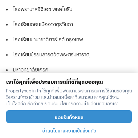
โรงพยาบาลซีจีเอช พหลโยธิน
โรงเรียนดอนเมืองจาตุรจินดา
โรงเรียนนานาชาติฮาร์โรว์ กรุงเทพ
โรงเรียนมัธยมสาธิตวัดพระศรีมหาธาตุ
มหาวิทยาลัยเกริก
เราใช้คุกกี้เพื่อประสบการณ์ที่ดีที่สุดของคุณ
มหาวิทยาลัยศรีปทุม
Propertyhub.in.th ใช้คุกกี้เพื่อพัฒนาประสบการณ์การใช้งานของคุณ
วิเคราะห์การเข้าชม และนำเสนอเนื้อหาที่เหมาะสม หากคุณใช้งาน
มหาวิทยาลัยเกษตรศาสตร์
เว็บไซต์ต่อ ถือว่าคุณยอมรับนโยบายความเป็นส่วนตัวของเรา
มหาวิทยาลัยธุรกิจบัณฑิตย์
ยอมรับทั้งหมด
มหาวิทยาลัยราชภัฏพระนคร
อ่านนโยบายความเป็นส่วนตัว