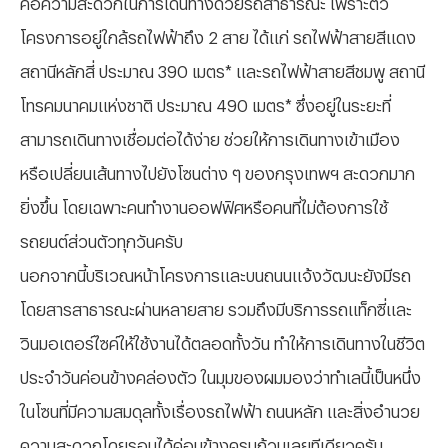
คือความสะดวกในการเดินทางด้วยรถสาธารณะ เพราะตัว
โครงการอยู่ใกล้รถไฟฟ้าถึง 2 สาย ได้แก่ รถไฟฟ้าสายสีแดง
สถานีหลักสี่ ประมาณ 390 เมตร* และรถไฟฟ้าสายสีชมพู สถานี
โทรคมนาคมแห่งชาติ ประมาณ 490 เมตร* ซึ่งอยู่ในระยะที่
สามารถเดินทางเชื่อมต่อได้ง่าย ช่วยให้การเดินทางเข้าเมือง
หรือเปลี่ยนเส้นทางไปยังโซนต่าง ๆ ของกรุงเทพฯ สะดวกมาก
ยิ่งขึ้น โดยเฉพาะคนทำงานออฟฟิศหรือคนที่ไม่ต้องการใช้
รถยนต์ส่วนตัวทุกวันครับ
นอกจากนี้บริเวณหน้าโครงการและบนถนนแจ้งวัฒนะยังมีรถ
โดยสารสาธารณะผ่านหลายสาย รวมถึงมีบริการรถแท็กซี่และ
วินมอเตอร์ไซค์ให้ใช้งานได้ตลอดทั้งวัน ทำให้การเดินทางในชีวิต
ประจำวันค่อนข้างคล่องตัว ในมุมของผมมองว่าทำเลนี้เป็นหนึ่ง
ในโซนที่มีความสมดุลทั้งเรื่องรถไฟฟ้า ถนนหลัก และสิ่งอำนวย
ความสะดวกโดยรอบได้ค่อนข้างครบถ้วนเลยทีเดียวครับ