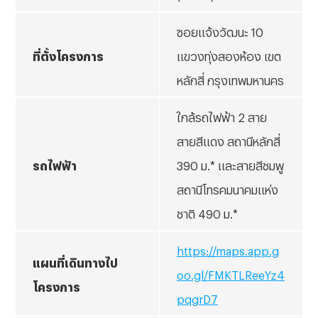
ซอยแจ้งวัฒนะ 10
ที่ตั้งโครงการ
แขวงทุ่งสองห้อง เขต
หลักสี่ กรุงเทพมหานคร
ใกล้รถไฟฟ้า 2 สาย
สายสีแดง สถานีหลักสี่
รถไฟฟ้า
390 ม.* และสายสีชมพู
สถานีโทรคมนาคมแห่ง
ชาติ 490 ม.*
https://maps.app.g
แผนที่เดินทางไป
oo.gl/FMKTLReeYz4
โครงการ
pqgrD7